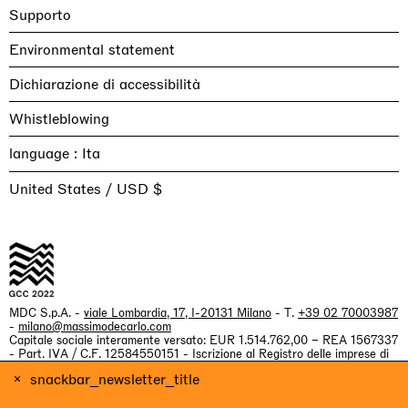
Supporto
Environmental statement
Dichiarazione di accessibilità
Whistleblowing
language :
United States / USD $
MDC S.p.A. -
viale Lombardia, 17, I-20131 Milano
- T.
+39 02 70003987
-
milano@massimodecarlo.com
Capitale sociale interamente versato: EUR 1.514.762,00 – REA 1567337
- Part. IVA / C.F. 12584550151 - Iscrizione al Registro delle imprese di
Milano n. 12584550151
snackbar_newsletter_title
website by Giga