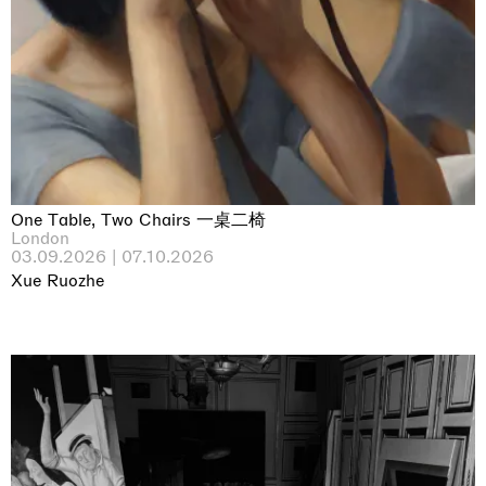
One Table, Two Chairs 一桌二椅
London
03.09.2026 | 07.10.2026
Xue Ruozhe