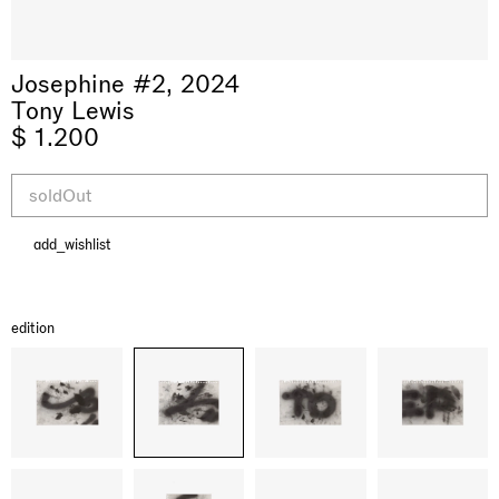
Josephine #2, 2024
Tony Lewis
$ 1.200
soldOut
add_wishlist
& una certa massa alla base di tutto /
Rat-A-Hum-Tat-Tat-Rat-A-Hum-Tat-
Imitation of life (Imitare la vita)
Why the Butterflies
The Land is Speaking
Awakened
One Table, Two Chairs 一桌二椅
& determined mass at the base of it all
Tat
Skyler Chen
Nicole Wittenberg
Daisy Dodd-Noble
Hejum Bä
Xue Ruozhe
Lawrence Weiner
Xiao Guo Hui
edition
Casa Masaccio Centro per l'Arte Contemporanea, San
MASSIMODECARLO, Hong Kong
MASSIMODECARLO London, London
Giovanni Valdarno
Mahkjip THEILMA Seoul Flagship Store, Seoul
MASSIMODECARLO, London
MASSIMODECARLO, Milano
MASSIMODECARLO Pièce Unique, Paris
26.06.2026 | 07.10.2026
25.06.2026 | 21.08.2026
06.06.2026 | 20.09.2026
29.08.2026 | 05.09.2026
03.09.2026 | 07.10.2026
10.09.2026 | 10.10.2026
01.09.2026 | 12.09.2026
discover_more
discover_more
discover_more
discover_more
discover_more
discover_more
discover_more
prev
next
当前展览