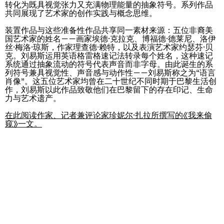
转化为既具视觉张力又充满物理能量的抽象符号。系列作品
共同展现了艺术家的创作实践与概念思维。
装置作品与这些准备性作品共享同一素材来源：五位非裔美
国艺术家的姓名——画家埃德·克拉克、博福德·德莱尼、洛伊
丝·梅洛·琼斯，作家理查德·赖特，以及表演艺术家约瑟芬·贝
克。刘易斯运用英语格雷格速记法转录每个姓名，这种速记
系统通过抽象流动的符号代表声音而非字母。由此诞生的系
列符号兼具视觉性、声音感与动作性——刘易斯称之为“语言
肖像”。这五位艺术家均曾在二十世纪不同时期于巴黎生活创
作，刘易斯以此作品致敬他们在巴黎留下的存在印记、生命
力与艺术遗产。
在此阅读作家、记者兼评论家珍妮尔·扎拉所撰写的《我来偷
Imitation of life (Imitare la vita)
窥》一文。
Casa Masaccio Centro per l'Arte Contemporanea, San
Giovanni Valdarno
06.06.2026 | 20.09.2026
Skyler Chen
即将举办的展览