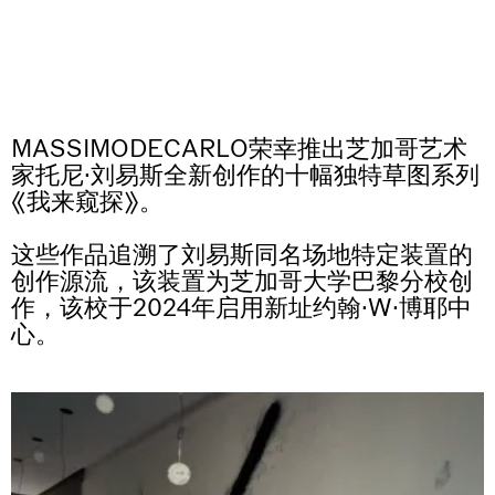
Why the Butterflies
过10,000欧元，我们将联系您，以遵守欧盟反洗钱法规。运
Hong Kong
订单在 15 个工作日内发货。
输将在这些例行检查之后进行。
26.06.2026 | 07.10.2026
Nicole Wittenberg
professionist_cta
MASSIMODECARLO荣幸推出芝加哥艺术
家托尼·刘易斯全新创作的十幅独特草图系列
《我来窥探》。
这些作品追溯了刘易斯同名场地特定装置的
创作源流，该装置为芝加哥大学巴黎分校创
作，该校于2024年启用新址约翰·W·博耶中
心。