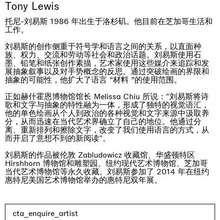
Tony Lewis
托尼-刘易斯 1986 年出生于洛杉矶。他目前在芝加哥生活和
工作。
刘易斯的创作侧重于符号学和语言之间的关系，以直面种
族、权力、交流和劳动等社会和政治话题。刘易斯使用石
墨、铅笔和纸张创作素描，艺术家使用这些媒介来追踪和发
展抽象叙事以及对手势概念的反思。通过突破绘画的界限和
抽象的可能性，他扩大了语言 “材料 ”的使用范围。
正如赫什霍恩博物馆馆长 Melissa Chiu 所说："刘易斯将诗
歌和文字与抽象的特性融为一体，形成了独特的视觉语汇，
他的单色绘画从个人到政治的各种视觉和文字来源中汲取养
One Table, Two Chairs 一桌二椅
分，从而迅速在当代艺术界确立了自己的地位。他通过分
London
离、重新排列和擦除文字，改变了我们使用语言的方式，从
03.09.2026 | 07.10.2026
而开启了意想不到的新阅读"。
Xue Ruozhe
刘易斯的作品被伦敦 Zabludowicz 收藏馆、华盛顿特区
Hirshhorn 博物馆和雕塑园、纽约现代艺术博物馆、芝加哥
当代艺术博物馆等永久收藏。刘易斯参加了 2014 年在纽约
惠特尼美国艺术博物馆举办的惠特尼双年展。
cta_enquire_artist