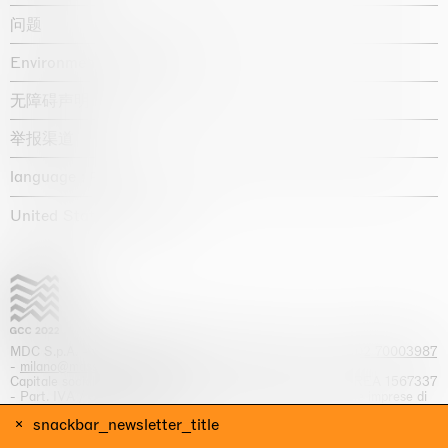
问题
Environmental statement
无障碍声明
举报渠道
language :
United States / USD $
MDC S.p.A. -
viale Lombardia, 17, I-20131 Milano
- T.
+39 02 70003987
-
milano@massimodecarlo.com
Capitale sociale interamente versato: EUR 1.514.762,00 – REA 1567337
- Part. IVA / C.F. 12584550151 - Iscrizione al Registro delle imprese di
Milano n. 12584550151
snackbar_newsletter_title
网站来源 Giga