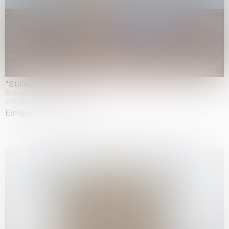
"Stilleben mit Gemüse”
Staedel Museum, Frankfurt
20.05.2026 | 17.01.2027
Elmgreen & Dragset