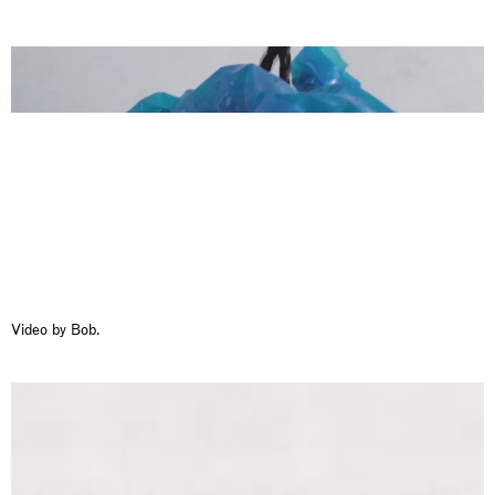
Awakened
Mahkjip THEILMA Seoul Flagship Store, Seoul
29.08.2026 | 05.09.2026
Hejum Bä
Video by Bob.