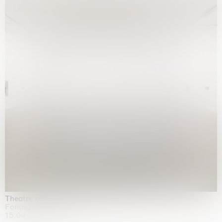
Theatre of the mind
Fondazione Sandretto Re Rebaudengo, Turin
15.04.2026 | 11.10.2026