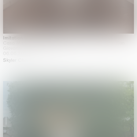
Imitation of life (Imitare la vita)
Casa Masaccio Centro per l'Arte Contemporanea, San
Giovanni Valdarno
06.06.2026 | 20.09.2026
Skyler Chen