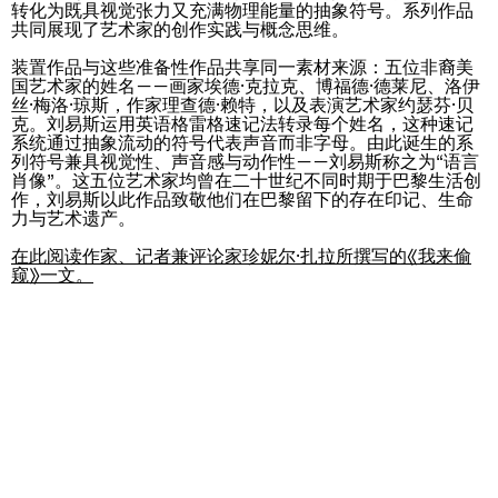
转化为既具视觉张力又充满物理能量的抽象符号。系列作品
共同展现了艺术家的创作实践与概念思维。
装置作品与这些准备性作品共享同一素材来源：五位非裔美
国艺术家的姓名——画家埃德·克拉克、博福德·德莱尼、洛伊
丝·梅洛·琼斯，作家理查德·赖特，以及表演艺术家约瑟芬·贝
克。刘易斯运用英语格雷格速记法转录每个姓名，这种速记
系统通过抽象流动的符号代表声音而非字母。由此诞生的系
列符号兼具视觉性、声音感与动作性——刘易斯称之为“语言
肖像”。这五位艺术家均曾在二十世纪不同时期于巴黎生活创
作，刘易斯以此作品致敬他们在巴黎留下的存在印记、生命
力与艺术遗产。
在此阅读作家、记者兼评论家珍妮尔·扎拉所撰写的《我来偷
Imitation of life (Imitare la vita)
窥》一文。
Casa Masaccio Centro per l'Arte Contemporanea, San
Giovanni Valdarno
06.06.2026 | 20.09.2026
Skyler Chen
即将举办的展览