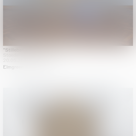
"Stilleben mit Gemüse”
Staedel Museum, Frankfurt
20.05.2026 | 17.01.2027
Elmgreen & Dragset