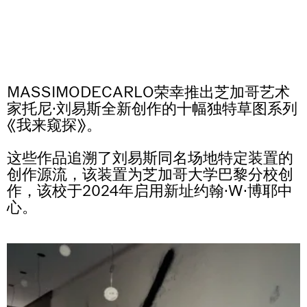
Why the Butterflies
过10,000欧元，我们将联系您，以遵守欧盟反洗钱法规。运
Hong Kong
订单在 15 个工作日内发货。
输将在这些例行检查之后进行。
26.06.2026 | 07.10.2026
Nicole Wittenberg
professionist_cta
MASSIMODECARLO荣幸推出芝加哥艺术
家托尼·刘易斯全新创作的十幅独特草图系列
《我来窥探》。
这些作品追溯了刘易斯同名场地特定装置的
创作源流，该装置为芝加哥大学巴黎分校创
作，该校于2024年启用新址约翰·W·博耶中
心。