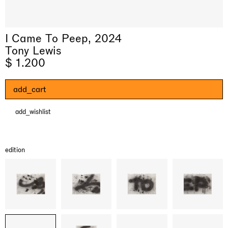
I Came To Peep, 2024
Tony Lewis
$ 1.200
add_cart
add_wishlist
& una certa massa alla base di tutto /
Rat-A-Hum-Tat-Tat-Rat-A-Hum-Tat-
Imitation of life (Imitare la vita)
Why the Butterflies
The Land is Speaking
Awakened
One Table, Two Chairs 一桌二椅
& determined mass at the base of it all
Tat
Skyler Chen
Nicole Wittenberg
Daisy Dodd-Noble
Hejum Bä
Xue Ruozhe
Lawrence Weiner
Xiao Guo Hui
edition
Casa Masaccio Centro per l'Arte Contemporanea, San
MASSIMODECARLO, Hong Kong
MASSIMODECARLO London, London
Giovanni Valdarno
Mahkjip THEILMA Seoul Flagship Store, Seoul
MASSIMODECARLO, London
MASSIMODECARLO, Milano
MASSIMODECARLO Pièce Unique, Paris
26.06.2026 | 07.10.2026
25.06.2026 | 21.08.2026
06.06.2026 | 20.09.2026
29.08.2026 | 05.09.2026
03.09.2026 | 07.10.2026
10.09.2026 | 10.10.2026
01.09.2026 | 12.09.2026
discover_more
discover_more
discover_more
discover_more
discover_more
discover_more
discover_more
prev
next
当前展览