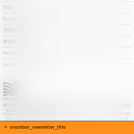
问题
Environmental statement
无障碍声明
举报渠道
language :
United States / USD $
MDC S.p.A. -
viale Lombardia, 17, I-20131 Milano
- T.
+39 02 70003987
-
milano@massimodecarlo.com
Capitale sociale interamente versato: EUR 1.514.762,00 – REA 1567337
- Part. IVA / C.F. 12584550151 - Iscrizione al Registro delle imprese di
Milano n. 12584550151
snackbar_newsletter_title
网站来源 Giga