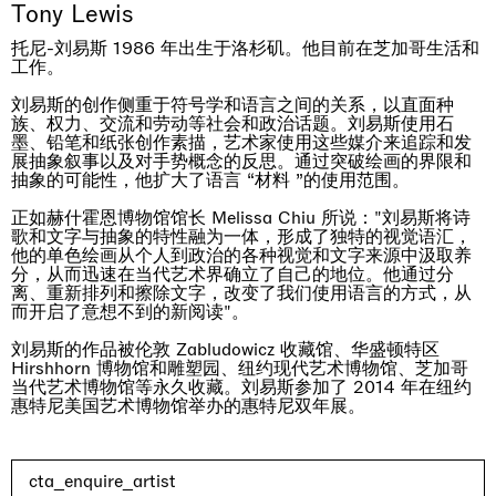
Tony Lewis
托尼-刘易斯 1986 年出生于洛杉矶。他目前在芝加哥生活和
工作。
刘易斯的创作侧重于符号学和语言之间的关系，以直面种
族、权力、交流和劳动等社会和政治话题。刘易斯使用石
墨、铅笔和纸张创作素描，艺术家使用这些媒介来追踪和发
展抽象叙事以及对手势概念的反思。通过突破绘画的界限和
抽象的可能性，他扩大了语言 “材料 ”的使用范围。
正如赫什霍恩博物馆馆长 Melissa Chiu 所说："刘易斯将诗
歌和文字与抽象的特性融为一体，形成了独特的视觉语汇，
他的单色绘画从个人到政治的各种视觉和文字来源中汲取养
One Table, Two Chairs 一桌二椅
分，从而迅速在当代艺术界确立了自己的地位。他通过分
London
离、重新排列和擦除文字，改变了我们使用语言的方式，从
03.09.2026 | 07.10.2026
而开启了意想不到的新阅读"。
Xue Ruozhe
刘易斯的作品被伦敦 Zabludowicz 收藏馆、华盛顿特区
Hirshhorn 博物馆和雕塑园、纽约现代艺术博物馆、芝加哥
当代艺术博物馆等永久收藏。刘易斯参加了 2014 年在纽约
惠特尼美国艺术博物馆举办的惠特尼双年展。
cta_enquire_artist