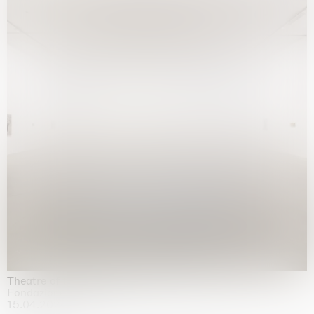
Theatre of the mind
Fondazione Sandretto Re Rebaudengo, Turin
15.04.2026 | 11.10.2026