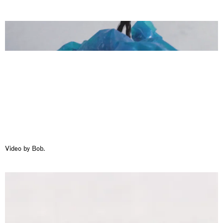
Awakened
Mahkjip THEILMA Seoul Flagship Store, Seoul
29.08.2026 | 05.09.2026
Hejum Bä
Video by Bob.