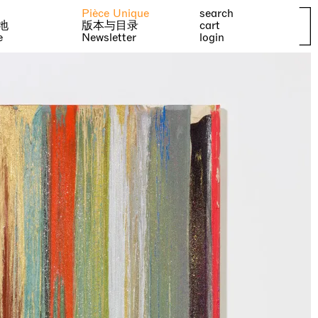
Pièce Unique
search
地
版本与目录
cart
e
Newsletter
login