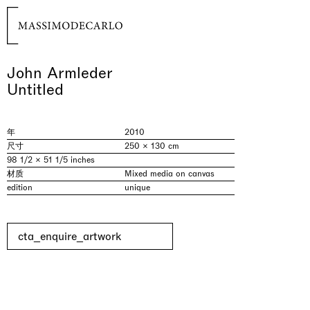
John Armleder
Untitled
年
2010
尺寸
250 × 130 cm
98 1/2 × 51 1/5 inches
材质
Mixed media on canvas
edition
unique
cta_enquire_artwork