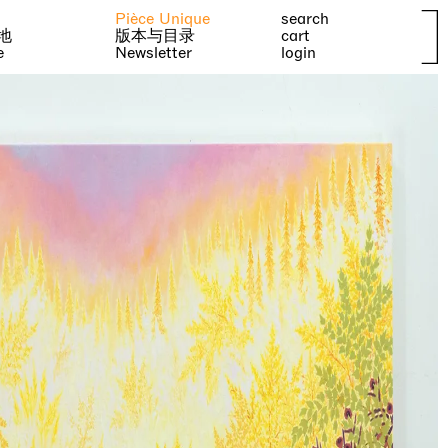
Pièce Unique
search
地
版本与目录
cart
e
Newsletter
login