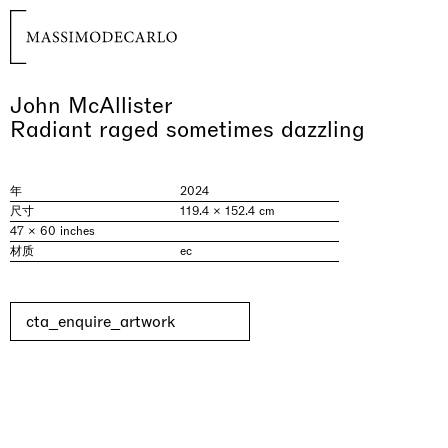
John McAllister
Radiant raged sometimes dazzling
年
2024
尺寸
119.4 × 152.4 cm
47 × 60 inches
材质
ec
cta_enquire_artwork