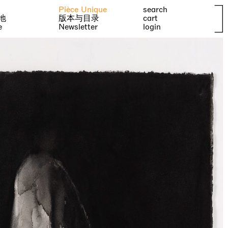
Pièce Unique
search
地
版本与目录
cart
e
Newsletter
login