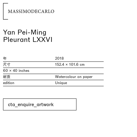
Yan Pei-Ming
Pleurant LXXVI
年
2018
尺寸
152.4 × 101.6 cm
60 × 40 inches
材质
Watercolour on paper
edition
Unique
cta_enquire_artwork