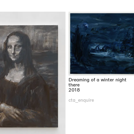
Dreaming of a winter night
there
2018
cta_enquire