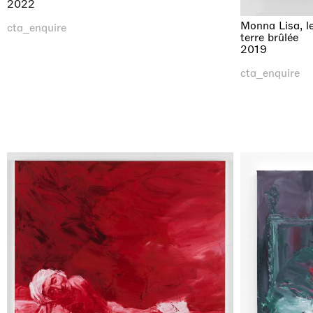
2022
Monna Lisa, le
cta_enquire
terre brûlée
2019
cta_enquire