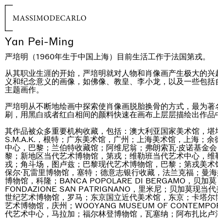
Yan Pei-Ming
严培明（1960年生于中国上海）目前生活工作于法国第戎。
从其职业生涯的开始，严培明就对人物和肖像画产生极大的兴
义和纪念意义的画像，如佛像、教皇、李小龙，以及一些包括
主题画作。
严培明从不断地绘画中探索使肖像画脱胎换骨的方式，最为著
刷，用黑白或者红白相间的颜料快速在画布上层层描绘出作品
其作品被众多重要机构收藏，包括：澳大利亚国家美术馆，堪
S.M.A.K.，根特；广东美术馆，广州；上海美术馆，上海；
中心，巴黎；兰伯特收藏馆；阿维尼翁；弗朗索瓦·皮诺基金
黎；新地区当代艺术博物馆，第戎；维勒班当代艺术中心，维勒班；
戎；角斗场，图卢兹；巴黎现代艺术博物馆，巴黎；第戎美术
保尔·瓦雷里博物馆，塞特；德意志银行收藏，法兰克福；曼
博物馆，科隆；BANCA POPOLARE DI BERGAMO，贝加莫；
FONDAZIONE SAN PATRIGNANO，里米尼；贝加莫
世纪艺术博物馆，罗马；东京国立近代美术馆，东京；卡塔尔
艺术博物馆，庆州；WOOYANG MUSEUM OF CONTEMP
代艺术中心，马拉加；福尔林登博物馆，瓦塞纳；阿布扎比卢