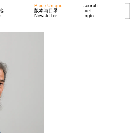
Pièce Unique
search
地
版本与目录
cart
e
Newsletter
login