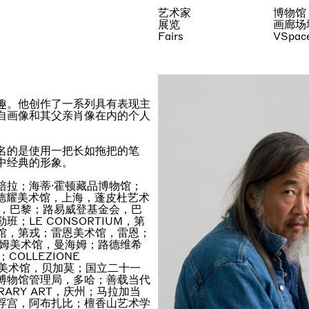
艺术家
博物馆
展览
画廊场
Fairs
VSpac
趣。他创作了一系列具有表现主
自画像和其父亲肖像在内的个人
名的是使用一把长如拖把的笔
中经典的形象。
培拉；海蒂·霍顿藏品博物馆；
余德耀美术馆，上海，蓬皮杜艺术
会，巴黎；路易威登基金会，巴
LE CONSORTIUM，第
馆，第戎；雷恩美术馆，雷恩；
海姆美术馆，曼海姆；路德维希
COLLEZIONE
现当代美术馆，贝加莫；国立二十一
博物馆管理局，多哈；善载当代
ORARY ART，庆州；马拉加当
浮宫，阿布扎比；檀香山艺术学