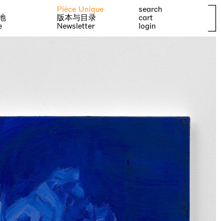
Pièce Unique
search
地
版本与目录
cart
e
Newsletter
login