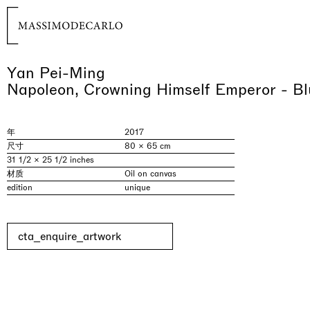
Yan Pei-Ming
Napoleon, Crowning Himself Emperor - Bl
年
2017
尺寸
80 × 65 cm
31 1/2 × 25 1/2 inches
材质
Oil on canvas
edition
unique
cta_enquire_artwork