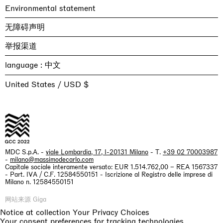
Environmental statement
无障碍声明
举报渠道
language :
United States / USD $
MDC S.p.A. -
viale Lombardia, 17, I-20131 Milano
- T.
+39 02 70003987
-
milano@massimodecarlo.com
Capitale sociale interamente versato: EUR 1.514.762,00 – REA 1567337
- Part. IVA / C.F. 12584550151 - Iscrizione al Registro delle imprese di
Milano n. 12584550151
网站来源 Giga
Notice at collection
Your Privacy Choices
Your consent preferences for tracking technologies