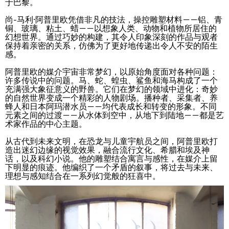
于巴黎。
尚-马利·阿普里欧凭借非凡的技法，操控雕塑材料——铝、青
铜、玻璃、粘土、蜡——以想象人类、动物和植物所居住的
幻想世界。通过巧妙的构建，其令人印象深刻的作品与观者
保持着亲密的关系，仿佛为了更好地传递出令人不安的陌生
感。
阿普里欧的媒介宇宙非常梦幻，以原始角度面对各种问题：
许多传说中的问题。马、蛇、蝗虫、鲨鱼和海马构成了一个
充满强大象征意义的野兽。它们在梦幻的领域中进化：奇妙
的自然世界变成一个精彩的人物剧场。播种者、采集者、养
蜂人和日本阿玛潜水员——均代表成长和转变的形象。不同
元素之间的过渡——从水体到空中，从地下到陆地——都是艺
术家作品的中心主题。
从古代到未来文明，在恐龙与儿童宇航员之间，阿普里欧打
造出迷幻边缘的视觉效果，融合流行文化、希腊和埃及神
话，以及科幻小说。他的雕塑结合寓言与感性，在媒介上留
下明显的痕迹。他编织了一个矛盾的叙事，将过去与未来、
理想与感知结合在一系列幻觉般的狂喜中。