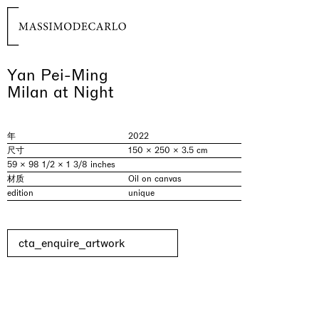
Yan Pei-Ming
Milan at Night
年
2022
尺寸
150 × 250 × 3.5 cm
59 × 98 1/2 × 1 3/8 inches
材质
Oil on canvas
edition
unique
cta_enquire_artwork