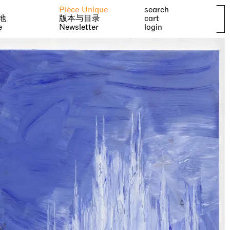
Pièce Unique
search
地
版本与目录
cart
e
Newsletter
login