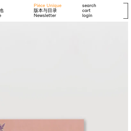
Pièce Unique
search
地
版本与目录
cart
e
Newsletter
login