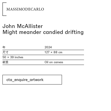
John McAllister
Might meander candied drifting
年
2024
尺寸
127 × 88 cm
50 × 39 inches
材质
Oil on canvas
cta_enquire_artwork