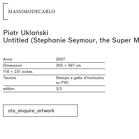
Piotr Uklański
Untitled (Stephanie Seymour, the Super M
Anno
2007
Dimensioni
300 × 587 cm
118 × 231 inches
Tecnica
Stampa a getto d'inchiostro
su PVC
edition
3/3
cta_enquire_artwork