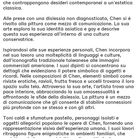
che contrappongono desideri contemporanei a un'estetica
classica.
Alle prese con una dislessia non diagnosticata, Chen si è
rivolto alla pittura come mezzo di comunicazione. La sua
arte esplora la sua identità asiatica e gay e descrive
questa sua esperienza all'interno di una cultura
conservatrice.
Ispirandosi alle sue esperienze personali, Chen incorpora
nel suo lavoro una molteplicità di linguaggi e culture,
dall'iconografia tradizionale taiwanese alle immagini
commerciali americane. I suoi dipinti si concentrano su
dettagli che evidenziano il potere simbolico di oggetti e
ricordi. Nelle composizioni di Chen, elementi simboli come
riviste erotiche, ravioli, frutta fresca e uccelli trovano il loro
spazio sulla tela. Attraverso la sua arte, l'artista trova una
pace interiore, abbracciando la sua omosessualità e
affrontando le sfide della dislessia. La pittura è un mezzo
di comunicazione che gli consente di stabilire connessioni
più profonde con se stesso e con gli altri.
Toni caldi e sfumature pastello, personaggi isolati e
oggetti allegorici popolano le opere di Chen, fornendo una
rappresentazione visiva dell'esperienza umana. I suoi lavori
ritraggono figure enigmatiche in ambienti familiari, che