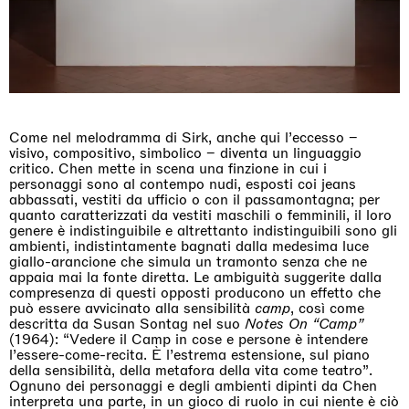
Come nel melodramma di Sirk, anche qui l’eccesso –
visivo, compositivo, simbolico – diventa un linguaggio
critico. Chen mette in scena una finzione in cui i
personaggi sono al contempo nudi, esposti coi jeans
abbassati, vestiti da ufficio o con il passamontagna; per
quanto caratterizzati da vestiti maschili o femminili, il loro
genere è indistinguibile e altrettanto indistinguibili sono gli
ambienti, indistintamente bagnati dalla medesima luce
giallo-arancione che simula un tramonto senza che ne
appaia mai la fonte diretta. Le ambiguità suggerite dalla
compresenza di questi opposti producono un effetto che
può essere avvicinato alla sensibilità
camp
, così come
descritta da Susan Sontag nel suo
Notes On “Camp”
(1964): “Vedere il Camp in cose e persone è intendere
l’essere-come-recita. È l’estrema estensione, sul piano
della sensibilità, della metafora della vita come teatro”.
Ognuno dei personaggi e degli ambienti dipinti da Chen
interpreta una parte, in un gioco di ruolo in cui niente è ciò