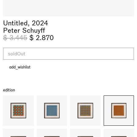
Untitled, 2024
Peter Schuyff
$ 3.445
$ 2.870
soldOut
add_wishlist
& una certa massa alla base di tutto /
Rat-A-Hum-Tat-Tat-Rat-A-Hum-Tat-
Imitation of life (Imitare la vita)
Why the Butterflies
The Land is Speaking
Awakened
One Table, Two Chairs 一桌二椅
& determined mass at the base of it all
Tat
Skyler Chen
Nicole Wittenberg
Daisy Dodd-Noble
Hejum Bä
Xue Ruozhe
Lawrence Weiner
Xiao Guo Hui
edition
Casa Masaccio Centro per l'Arte Contemporanea, San
MASSIMODECARLO, Hong Kong
MASSIMODECARLO London, London
Giovanni Valdarno
Mahkjip THEILMA Seoul Flagship Store, Seoul
MASSIMODECARLO, London
MASSIMODECARLO, Milano
MASSIMODECARLO Pièce Unique, Paris
26.06.2026 | 07.10.2026
25.06.2026 | 21.08.2026
06.06.2026 | 20.09.2026
29.08.2026 | 05.09.2026
03.09.2026 | 07.10.2026
10.09.2026 | 10.10.2026
01.09.2026 | 12.09.2026
discover_more
discover_more
discover_more
discover_more
discover_more
discover_more
discover_more
prev
next
当前展览