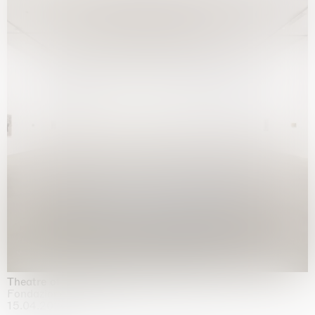
Theatre of the mind
Fondazione Sandretto Re Rebaudengo, Turin
15.04.2026 | 11.10.2026