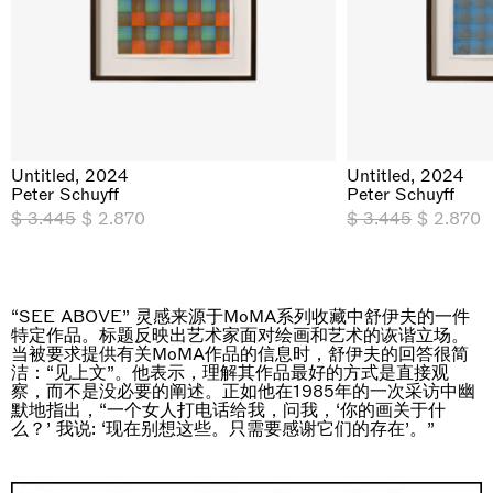
The Land is Speaking
London
25.06.2026 | 21.08.2026
Untitled, 2024
Untitled, 2024
Peter Schuyff
Peter Schuyff
Daisy Dodd-Noble
$ 3.445
$ 2.870
$ 3.445
$ 2.870
“SEE ABOVE” 灵感来源于MoMA系列收藏中舒伊夫的一件
特定作品。标题反映出艺术家面对绘画和艺术的诙谐立场。
当被要求提供有关MoMA作品的信息时，舒伊夫的回答很简
洁：“见上文”。他表示，理解其作品最好的方式是直接观
察，而不是没必要的阐述。正如他在1985年的一次采访中幽
默地指出，“一个女人打电话给我，问我，‘你的画关于什
么？’ 我说: ‘现在别想这些。只需要感谢它们的存在’。”