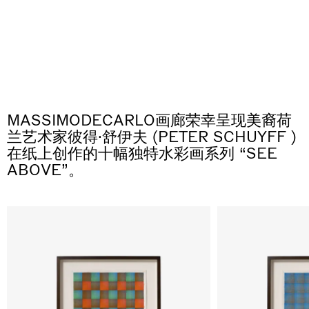
Why the Butterflies
过10,000欧元，我们将联系您，以遵守欧盟反洗钱法规。运
Hong Kong
订单在 10 个工作日内发货
输将在这些例行检查之后进行。
26.06.2026 | 07.10.2026
Nicole Wittenberg
professionist_cta
MASSIMODECARLO画廊荣幸呈现美裔荷
兰艺术家彼得·舒伊夫 (PETER SCHUYFF )
在纸上创作的十幅独特水彩画系列 “SEE
ABOVE”。