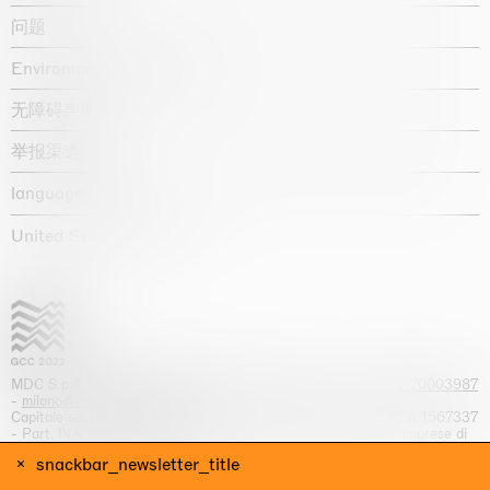
问题
Environmental statement
无障碍声明
举报渠道
language :
United States / USD $
MDC S.p.A. -
viale Lombardia, 17, I-20131 Milano
- T.
+39 02 70003987
-
milano@massimodecarlo.com
Capitale sociale interamente versato: EUR 1.514.762,00 – REA 1567337
- Part. IVA / C.F. 12584550151 - Iscrizione al Registro delle imprese di
Milano n. 12584550151
snackbar_newsletter_title
网站来源 Giga