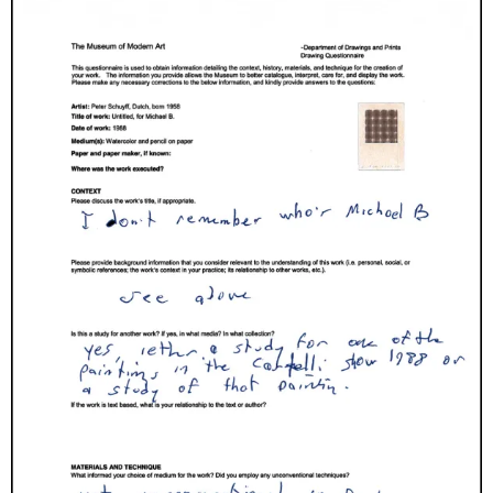
Imitation of life (Imitare la vita)
Casa Masaccio Centro per l'Arte Contemporanea, San
Giovanni Valdarno
06.06.2026 | 20.09.2026
Skyler Chen
即将举办的展览