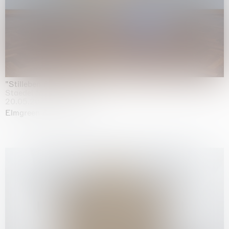
"Stilleben mit Gemüse”
Staedel Museum, Frankfurt
20.05.2026 | 17.01.2027
Elmgreen & Dragset