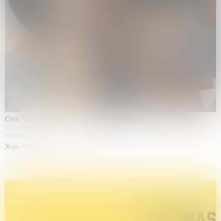
One Table, Two Chairs 一桌二椅
London
03.09.2026 | 07.10.2026
Xue Ruozhe