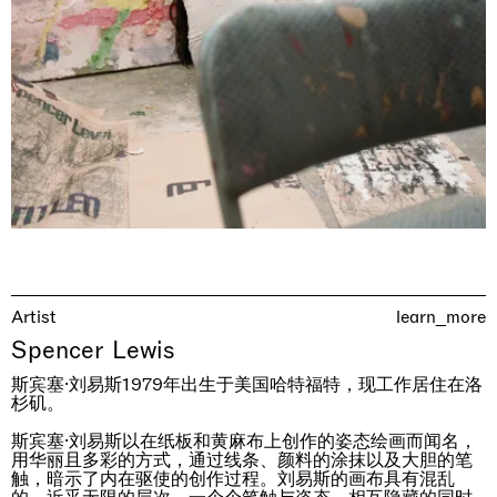
Awakened
Mahkjip THEILMA Seoul Flagship Store, Seoul
29.08.2026 | 05.09.2026
Hejum Bä
Artist
learn_more
Spencer Lewis
斯宾塞·刘易斯1979年出生于美国哈特福特，现工作居住在洛
杉矶。
斯宾塞·刘易斯以在纸板和黄麻布上创作的姿态绘画而闻名，
用华丽且多彩的方式，通过线条、颜料的涂抹以及大胆的笔
触，暗示了内在驱使的创作过程。刘易斯的画布具有混乱