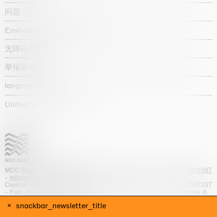
问题
Environmental statement
无障碍声明
举报渠道
language :
United States / USD $
MDC S.p.A. -
viale Lombardia, 17, I-20131 Milano
- T.
+39 02 70003987
-
milano@massimodecarlo.com
Capitale sociale interamente versato: EUR 1.514.762,00 – REA 1567337
- Part. IVA / C.F. 12584550151 - Iscrizione al Registro delle imprese di
Milano n. 12584550151
snackbar_newsletter_title
网站来源 Giga