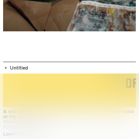
Untitled
& una certa massa alla base di tutto / & determined mass
at the base of it all
Milano
10.09.2026 | 10.10.2026
Lawrence Weiner