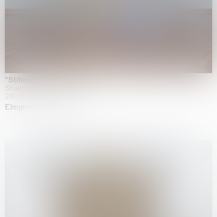
"Stilleben mit Gemüse”
Staedel Museum, Frankfurt
20.05.2026 | 17.01.2027
Elmgreen & Dragset