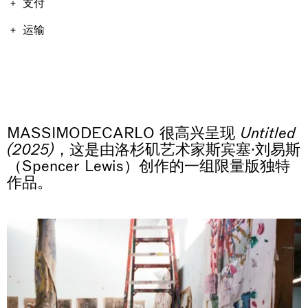
Why the Butterflies
支付
Hong Kong
26.06.2026 | 07.10.2026
作品价格包含增值税。运费与税费因购买作品的地点和形式
运输
而不同，因此将在结账时计算。不包含进口税。如果总额超
Nicole Wittenberg
过10,000欧元，我们将联系您，以遵守欧盟反洗钱法规。运
订单在 15 个工作日内发货。
输将在这些例行检查之后进行。
professionist_cta
MASSIMODECARLO 很高兴呈现
Untitled
(2025)
，这是由洛杉矶艺术家斯宾塞·刘易斯
（Spencer Lewis）创作的一组限量版独特
作品。