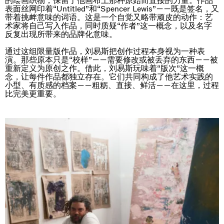
的绘画织物，保留了他画布上那种原始而直接的力量。作品
表面丝网印着“Untitled”和“Spencer Lewis”——既是签名，又
带着挑衅意味的词语。这是一个自觉又略带顽皮的动作：艺
术家将自己写入作品，同时质疑“作者”这一概念，以及名字
反复出现所带来的品牌化意味。
通过这组限量版作品，刘易斯把创作过程本身视为一种表
演。那些原本只是“校样”——需要修改或被丢弃的东西——被
重新定义为原创之作。借此，刘易斯玩味着“版次”这一概
念，让每件作品都独立存在。它们共同构成了他艺术实践的
小型、有质感的档案——粗粝、直接、鲜活——在这里，过程
比完美更重要。
Imitation of life (Imitare la vita)
Casa Masaccio Centro per l'Arte Contemporanea, San
Giovanni Valdarno
06.06.2026 | 20.09.2026
Skyler Chen
即将举办的展览