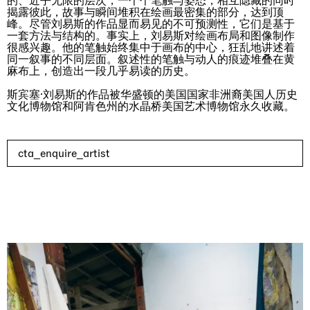
的、近乎无限的层次，一个个笔触与姿态，相互隐藏的同时
揭露彼此，故事与瞬间堆积在绘画最密集的部分，达到顶
峰。尽管刘易斯的作品显而易见的不可预测性，它们是基于
一套方法与结构的。事实上，刘易斯对绘画布局和图像制作
很感兴趣。他的笔触始终集中于画布的中心，狂乱地讲述着
同一叙事的不同层面。叙述性的笔触与动人的痕迹堆叠在黄
麻布上，创造出一段几乎易读的历史。
Rat-A-Hum-Tat-Tat-Rat-A-Hum-Tat-Tat
斯宾塞·刘易斯的作品被华盛顿的美国国家非洲裔美国人历史
Pièce Unique
文化博物馆和阿肯色州的水晶桥美国艺术博物馆永久收藏。
01.09.2026 | 12.09.2026
Xiao Guo Hui
cta_enquire_artist