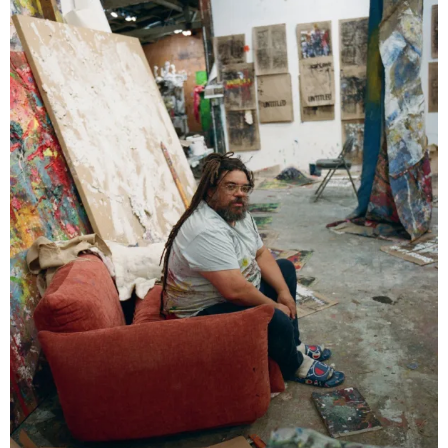
One Table, Two Chairs 一桌二椅
London
03.09.2026 | 07.10.2026
Xue Ruozhe