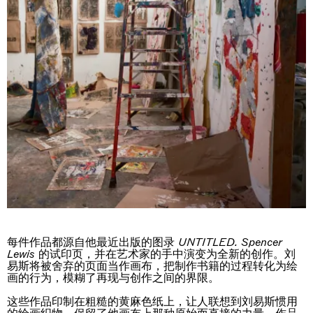
The Land is Speaking
London
25.06.2026 | 21.08.2026
Daisy Dodd-Noble
每件作品都源自他最近出版的图录
UNTITLED. Spencer
Lewis
的试印页，并在艺术家的手中演变为全新的创作。刘
易斯将被舍弃的页面当作画布，把制作书籍的过程转化为绘
画的行为，模糊了再现与创作之间的界限。
这些作品印制在粗糙的黄麻色纸上，让人联想到刘易斯惯用