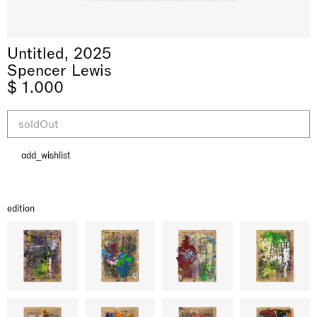
Untitled, 2025
Spencer Lewis
$ 1.000
soldOut
add_wishlist
& una certa massa alla base di tutto /
Rat-A-Hum-Tat-Tat-Rat-A-Hum-Tat-
Imitation of life (Imitare la vita)
Why the Butterflies
The Land is Speaking
Awakened
One Table, Two Chairs 一桌二椅
& determined mass at the base of it all
Tat
Skyler Chen
Nicole Wittenberg
Daisy Dodd-Noble
Hejum Bä
Xue Ruozhe
Lawrence Weiner
Xiao Guo Hui
edition
Casa Masaccio Centro per l'Arte Contemporanea, San
MASSIMODECARLO, Hong Kong
MASSIMODECARLO London, London
Giovanni Valdarno
Mahkjip THEILMA Seoul Flagship Store, Seoul
MASSIMODECARLO, London
MASSIMODECARLO, Milano
MASSIMODECARLO Pièce Unique, Paris
26.06.2026 | 07.10.2026
25.06.2026 | 21.08.2026
06.06.2026 | 20.09.2026
29.08.2026 | 05.09.2026
03.09.2026 | 07.10.2026
10.09.2026 | 10.10.2026
01.09.2026 | 12.09.2026
discover_more
discover_more
discover_more
discover_more
discover_more
discover_more
discover_more
prev
next
当前展览