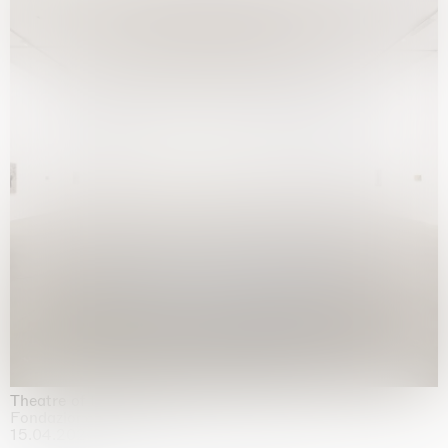
Theatre of the mind
Fondazione Sandretto Re Rebaudengo, Turin
15.04.2026 | 11.10.2026