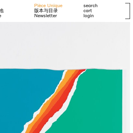
Pièce Unique
search
地
版本与目录
cart
e
Newsletter
login