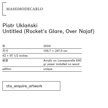
Piotr Uklański
Untitled (Rocket's Glare, Over Najaf)
年
2004
尺寸
106.7 × 247.5 cm
42 × 97 1/2 inches
材质
Acrylic on Lanaquarelle 640
gr paper installed on wood
edition
unique
cta_enquire_artwork