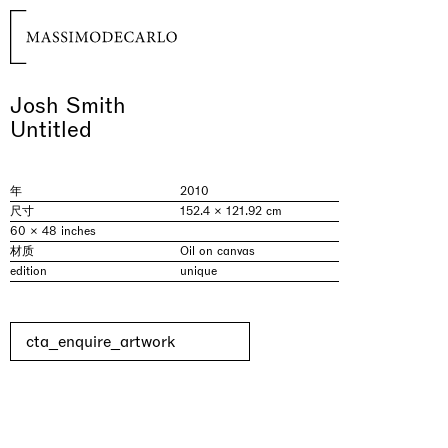
Josh Smith
Untitled
年
2010
尺寸
152.4 × 121.92 cm
60 × 48 inches
材质
Oil on canvas
edition
unique
cta_enquire_artwork