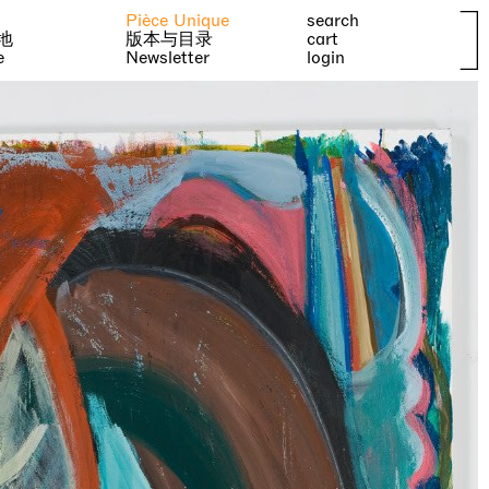
Pièce Unique
search
地
版本与目录
cart
e
Newsletter
login