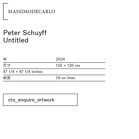
Peter Schuyff
Untitled
年
2024
尺寸
120 × 120 cm
47 1/4 × 47 1/4 inches
材质
Oil on linen
cta_enquire_artwork