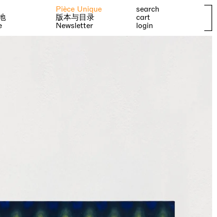
Pièce Unique
search
地
版本与目录
cart
e
Newsletter
login