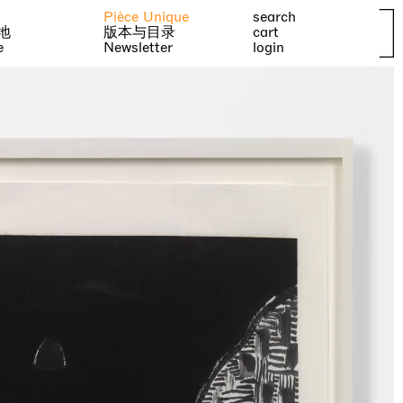
Pièce Unique
search
地
版本与目录
cart
e
Newsletter
login