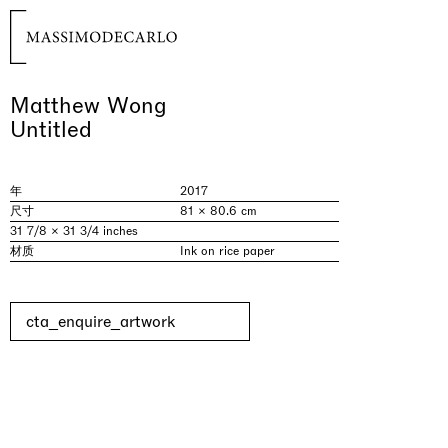
Matthew Wong
Untitled
年
2017
尺寸
81 × 80.6 cm
31 7/8 × 31 3/4 inches
材质
Ink on rice paper
cta_enquire_artwork