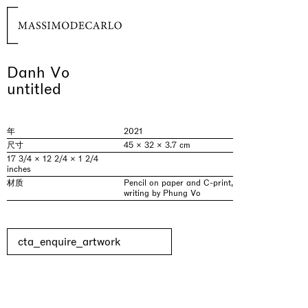
Danh Vo
untitled
年
2021
尺寸
45 × 32 × 3.7 cm
17 3/4 × 12 2/4 × 1 2/4
inches
材质
Pencil on paper and C-print,
writing by Phung Vo
cta_enquire_artwork