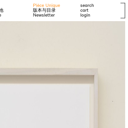
Pièce Unique
search
地
版本与目录
cart
e
Newsletter
login