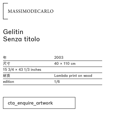
Gelitin
Senza titolo
年
2003
尺寸
40 × 110 cm
15 3/4 × 43 1/3 inches
材质
Lambda print on wood
edition
1/6
cta_enquire_artwork