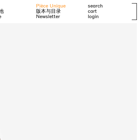
Pièce Unique
search
地
版本与目录
cart
e
Newsletter
login