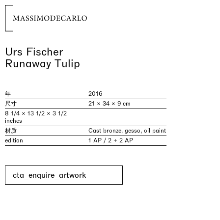
Urs Fischer
Runaway Tulip
年
2016
尺寸
21 × 34 × 9 cm
8 1/4 × 13 1/2 × 3 1/2
inches
材质
Cast bronze, gesso, oil paint
edition
1 AP / 2 + 2 AP
cta_enquire_artwork