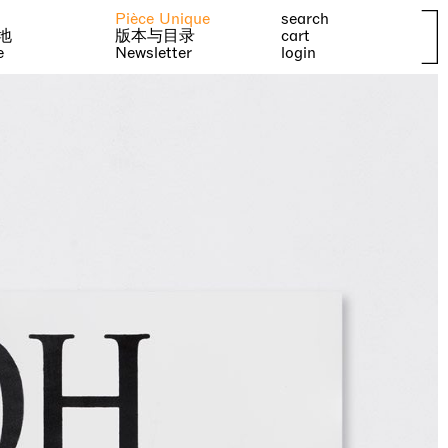
Pièce Unique
search
地
版本与目录
cart
e
Newsletter
login