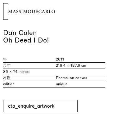
Dan Colen
Oh Deed I Do!
年
2011
尺寸
218.4 × 187.9 cm
86 × 74 inches
材质
Enamel on canvas
edition
unique
cta_enquire_artwork