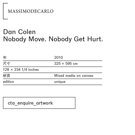
Dan Colen
Nobody Move. Nobody Get Hurt.
年
2010
尺寸
325 × 595 cm
128 × 234 1/4 inches
材质
Mixed media on canvas
edition
unique
cta_enquire_artwork