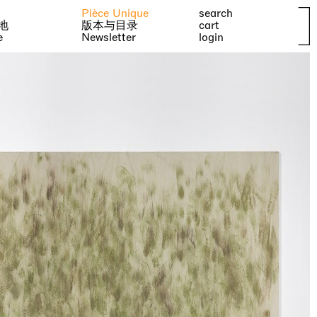
Pièce Unique
search
地
版本与目录
cart
e
Newsletter
login