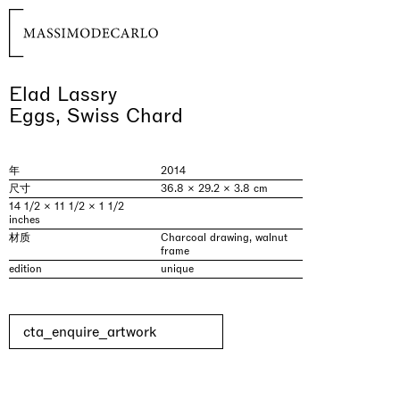
Elad Lassry
Eggs, Swiss Chard
年
2014
尺寸
36.8 × 29.2 × 3.8 cm
14 1/2 × 11 1/2 × 1 1/2
inches
材质
Charcoal drawing, walnut
frame
edition
unique
cta_enquire_artwork