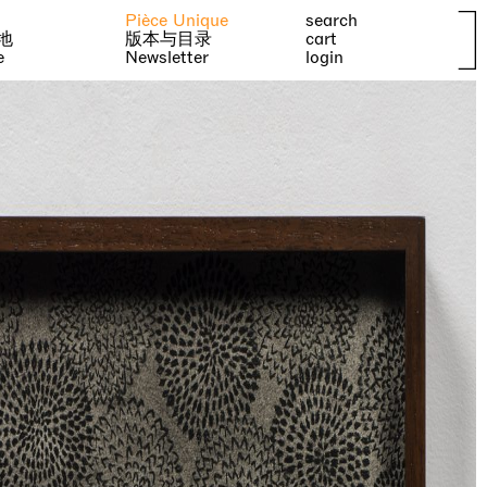
Pièce Unique
search
地
版本与目录
cart
e
Newsletter
login