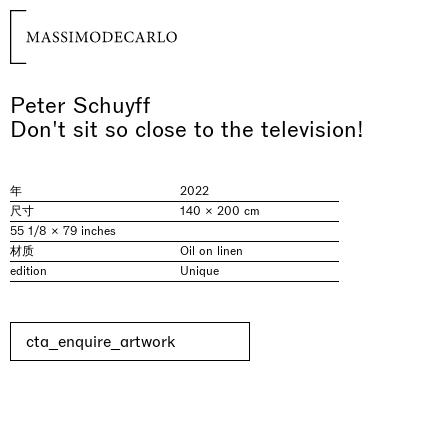
Peter Schuyff
Don't sit so close to the television!
年
2022
尺寸
140 × 200 cm
55 1/8 × 79 inches
材质
Oil on linen
edition
Unique
cta_enquire_artwork