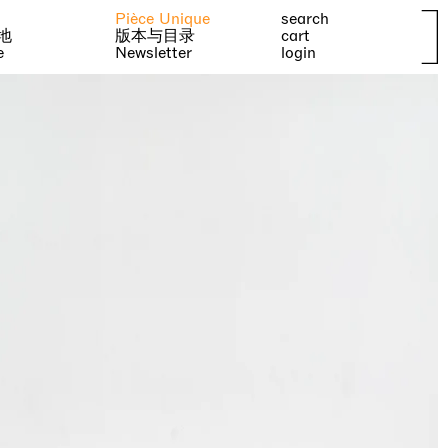
Pièce Unique
search
地
版本与目录
cart
e
Newsletter
login