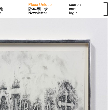
Pièce Unique
search
地
版本与目录
cart
e
Newsletter
login