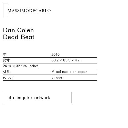
Dan Colen
Dead Beat
年
2010
尺寸
63.2 × 83.3 × 4 cm
24 7⁄8 × 32 51⁄64 inches
材质
Mixed media on paper
edition
unique
cta_enquire_artwork