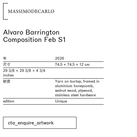
Alvaro Barrington
Composition Feb S1
年
2026
尺寸
74.5 × 74.5 × 12 cm
29 3/8 × 29 3/8 × 4 3/4
inches
材质
Yarn on burlap, framed in
aluminium honeycomb,
walnut wood, plywood,
stainless steel hardware
edition
Unique
cta_enquire_artwork