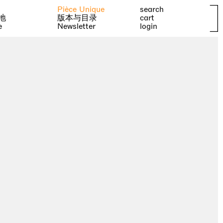
Pièce Unique
search
地
版本与目录
cart
e
Newsletter
login