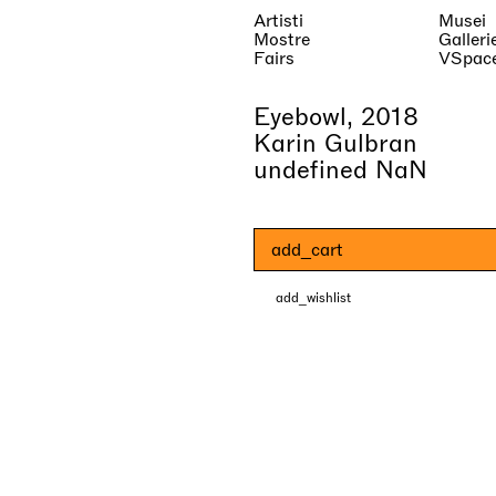
Artisti
Musei
Mostre
Galleri
Fairs
VSpac
Eyebowl, 2018
Karin Gulbran
undefined NaN
add_cart
add_wishlist