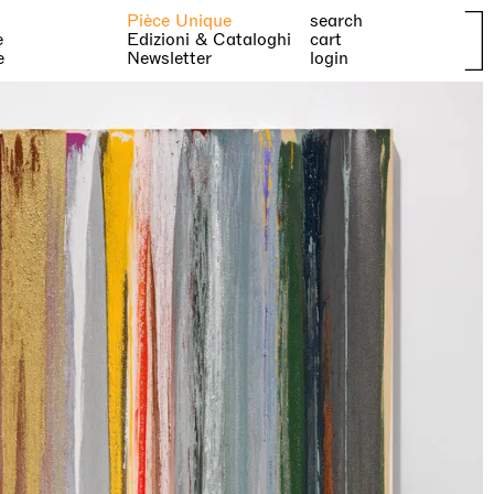
Pièce Unique
search
e
Edizioni & Cataloghi
cart
e
Newsletter
login