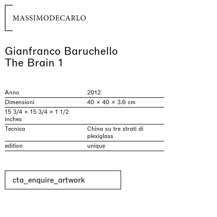
Gianfranco Baruchello
The Brain 1
Anno
2012
Dimensioni
40 × 40 × 3.6 cm
15 3/4 × 15 3/4 × 1 1/2
inches
Tecnica
China su tre strati di
plexiglass
edition
unique
cta_enquire_artwork