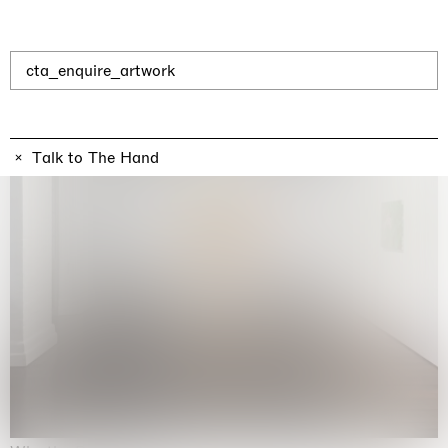
cta_enquire_artwork
Talk to The Hand