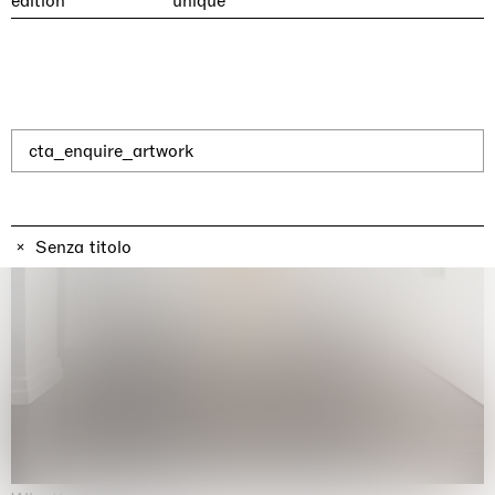
edition
unique
cta_enquire_artwork
Senza titolo