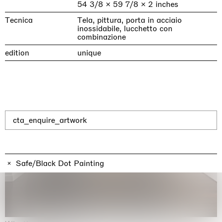
54 3/8 × 59 7/8 × 2 inches
Tecnica
Tela, pittura, porta in acciaio
inossidabile, lucchetto con
combinazione
edition
unique
cta_enquire_artwork
Safe/Black Dot Painting