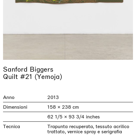
Sanford Biggers
& una certa massa alla base di tutto /
Rat-A-Hum-Tat-Tat-Rat-A-Hum-Tat-
Quilt #21 (Yemoja)
Imitation of life (Imitare la vita)
Why the Butterflies
The Land is Speaking
Awakened
One Table, Two Chairs 一桌二椅
& determined mass at the base of it all
Tat
Skyler Chen
Nicole Wittenberg
Daisy Dodd-Noble
Hejum Bä
Xue Ruozhe
Lawrence Weiner
Xiao Guo Hui
Casa Masaccio Centro per l'Arte Contemporanea, San
Anno
2013
MASSIMODECARLO, Hong Kong
MASSIMODECARLO London, London
Giovanni Valdarno
Mahkjip THEILMA Seoul Flagship Store, Seoul
MASSIMODECARLO, London
MASSIMODECARLO, Milano
MASSIMODECARLO Pièce Unique, Paris
26.06.2026 | 07.10.2026
25.06.2026 | 21.08.2026
06.06.2026 | 20.09.2026
29.08.2026 | 05.09.2026
03.09.2026 | 07.10.2026
10.09.2026 | 10.10.2026
01.09.2026 | 12.09.2026
Dimensioni
158 × 238 cm
discover_more
discover_more
discover_more
discover_more
discover_more
discover_more
discover_more
62 1/5 × 93 3/4 inches
prev
next
Tecnica
Trapunta recuperata, tessuto acrilico
trattato, vernice spray e serigrafia
Mostre in corso