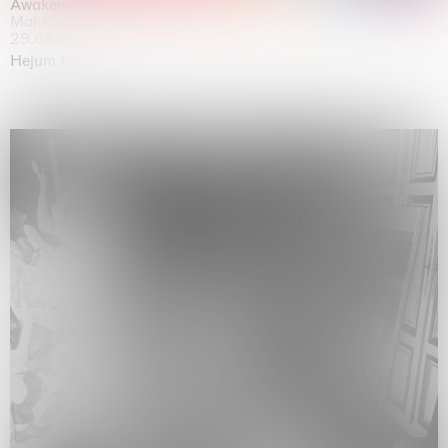
Awakened
Mahkjip THEILMA Seoul Flagship Store, Seoul
29.08.2026 | 05.09.2026
Hejum Bä