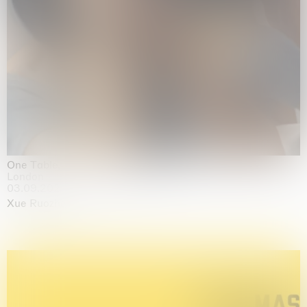
One Table, Two Chairs 一桌二椅
London
03.09.2026 | 07.10.2026
Xue Ruozhe