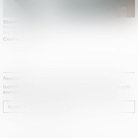
Stockholm Slides
Moderna Museet, Stockholm
04.10.2025 | 03.10.2030
Carsten Höller
Newsletter
Iscriviti alla nostra newsletter per ricevere aggiornamenti
esclusivi sui nostri artisti, sulle mostre e sulle fiere.
footer_newsletter_subscribe