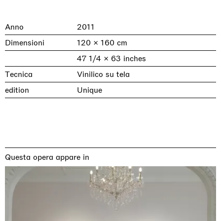
Anno
2011
Dimensioni
120 × 160 cm
47 1/4 × 63 inches
Tecnica
Vinilico su tela
edition
Unique
& una certa massa alla base di tutto /
Rat-A-Hum-Tat-Tat-Rat-A-Hum-Tat-
Imitation of life (Imitare la vita)
Why the Butterflies
The Land is Speaking
Awakened
One Table, Two Chairs 一桌二椅
& determined mass at the base of it all
Tat
Skyler Chen
Nicole Wittenberg
Daisy Dodd-Noble
Hejum Bä
Xue Ruozhe
Lawrence Weiner
Xiao Guo Hui
Casa Masaccio Centro per l'Arte Contemporanea, San
Questa opera appare in
MASSIMODECARLO, Hong Kong
MASSIMODECARLO London, London
Giovanni Valdarno
Mahkjip THEILMA Seoul Flagship Store, Seoul
MASSIMODECARLO, London
MASSIMODECARLO, Milano
MASSIMODECARLO Pièce Unique, Paris
26.06.2026 | 07.10.2026
25.06.2026 | 21.08.2026
06.06.2026 | 20.09.2026
29.08.2026 | 05.09.2026
03.09.2026 | 07.10.2026
10.09.2026 | 10.10.2026
01.09.2026 | 12.09.2026
discover_more
discover_more
discover_more
discover_more
discover_more
discover_more
discover_more
prev
next
Mostre in corso