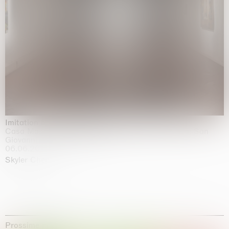
Imitation of life (Imitare la vita)
Casa Masaccio Centro per l'Arte Contemporanea, San
Giovanni Valdarno
06.06.2026 | 20.09.2026
Skyler Chen
Prossime mostre