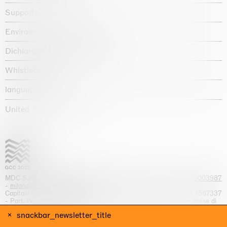
Supporto
Environmental statement
Dichiarazione di accessibilità
Whistleblowing
language :
United States / USD $
MDC S.p.A. -
viale Lombardia, 17, I-20131 Milano
- T.
+39 02 70003987
-
milano@massimodecarlo.com
Capitale sociale interamente versato: EUR 1.514.762,00 – REA 1567337
- Part. IVA / C.F. 12584550151 - Iscrizione al Registro delle imprese di
Milano n. 12584550151
snackbar_newsletter_title
website by Giga