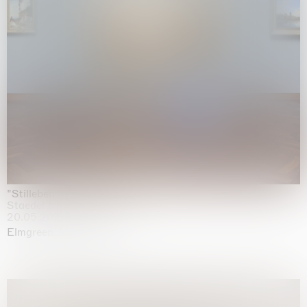
"Stilleben mit Gemüse”
Staedel Museum, Frankfurt
20.05.2026 | 17.01.2027
Elmgreen & Dragset