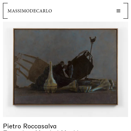
Pietro Roccasalva