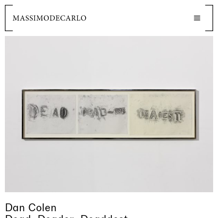
Dan Colen