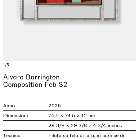
1/5
& una certa massa alla base di tutto /
Rat-A-Hum-Tat-Tat-Rat-A-Hum-Tat-
Alvaro Barrington
Imitation of life (Imitare la vita)
Why the Butterflies
The Land is Speaking
Awakened
One Table, Two Chairs 一桌二椅
& determined mass at the base of it all
Tat
Composition Feb S2
Skyler Chen
Nicole Wittenberg
Daisy Dodd-Noble
Hejum Bä
Xue Ruozhe
Lawrence Weiner
Xiao Guo Hui
Casa Masaccio Centro per l'Arte Contemporanea, San
MASSIMODECARLO, Hong Kong
MASSIMODECARLO London, London
Giovanni Valdarno
Mahkjip THEILMA Seoul Flagship Store, Seoul
MASSIMODECARLO, London
MASSIMODECARLO, Milano
MASSIMODECARLO Pièce Unique, Paris
Anno
2026
26.06.2026 | 07.10.2026
25.06.2026 | 21.08.2026
06.06.2026 | 20.09.2026
29.08.2026 | 05.09.2026
03.09.2026 | 07.10.2026
10.09.2026 | 10.10.2026
01.09.2026 | 12.09.2026
Dimensioni
74.5 × 74.5 × 12 cm
discover_more
discover_more
discover_more
discover_more
discover_more
discover_more
discover_more
prev
next
29 3/8 × 29 3/8 × 4 3/4 inches
Tecnica
Filato su tela di juta, in cornice di
Mostre in corso