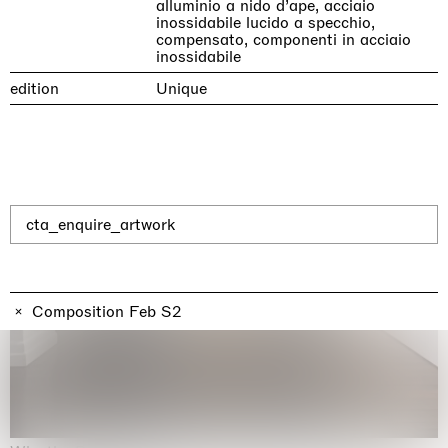
alluminio a nido d’ape, acciaio
inossidabile lucido a specchio,
compensato, componenti in acciaio
inossidabile
edition
Unique
cta_enquire_artwork
Composition Feb S2