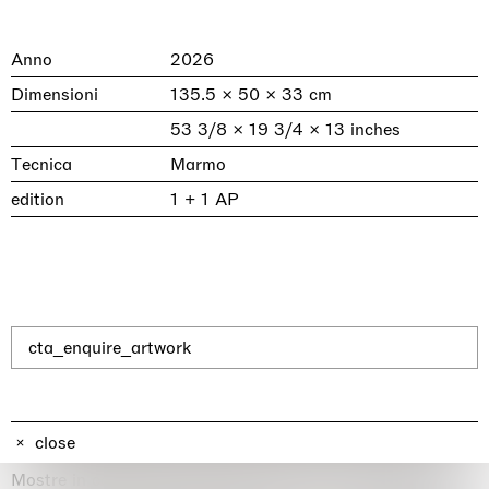
Anno
2026
Dimensioni
135.5 × 50 × 33 cm
53 3/8 × 19 3/4 × 13 inches
Tecnica
Marmo
edition
1 + 1 AP
& una certa massa alla base di tutto /
Rat-A-Hum-Tat-Tat-Rat-A-Hum-Tat-
Imitation of life (Imitare la vita)
Why the Butterflies
The Land is Speaking
Awakened
One Table, Two Chairs 一桌二椅
& determined mass at the base of it all
Tat
Skyler Chen
Nicole Wittenberg
Daisy Dodd-Noble
Hejum Bä
Xue Ruozhe
Lawrence Weiner
Xiao Guo Hui
Casa Masaccio Centro per l'Arte Contemporanea, San
cta_enquire_artwork
MASSIMODECARLO, Hong Kong
MASSIMODECARLO London, London
Giovanni Valdarno
Mahkjip THEILMA Seoul Flagship Store, Seoul
MASSIMODECARLO, London
MASSIMODECARLO, Milano
MASSIMODECARLO Pièce Unique, Paris
26.06.2026 | 07.10.2026
25.06.2026 | 21.08.2026
06.06.2026 | 20.09.2026
29.08.2026 | 05.09.2026
03.09.2026 | 07.10.2026
10.09.2026 | 10.10.2026
01.09.2026 | 12.09.2026
discover_more
discover_more
discover_more
discover_more
discover_more
discover_more
discover_more
prev
next
close
Mostre in corso