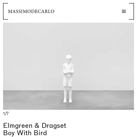
1/7
Elmgreen & Dragset
Boy With Bird