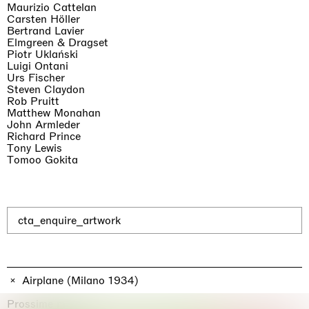
Maurizio Cattelan
Carsten Höller
Bertrand Lavier
Elmgreen & Dragset
Piotr Uklański
Luigi Ontani
Urs Fischer
Steven Claydon
Rob Pruitt
Matthew Monahan
John Armleder
Richard Prince
Tony Lewis
Tomoo Gokita
Imitation of life (Imitare la vita)
Casa Masaccio Centro per l'Arte Contemporanea, San
Giovanni Valdarno
06.06.2026 | 20.09.2026
Skyler Chen
cta_enquire_artwork
Airplane (Milano 1934)
Prossime mostre