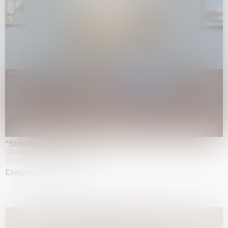
"Stilleben mit Gemüse”
Staedel Museum, Frankfurt
20.05.2026 | 17.01.2027
Elmgreen & Dragset