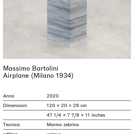
Massimo Bartolini
& una certa massa alla base di tutto /
Rat-A-Hum-Tat-Tat-Rat-A-Hum-Tat-
Airplane (Milano 1934)
Imitation of life (Imitare la vita)
Why the Butterflies
The Land is Speaking
Awakened
One Table, Two Chairs 一桌二椅
& determined mass at the base of it all
Tat
Skyler Chen
Nicole Wittenberg
Daisy Dodd-Noble
Hejum Bä
Xue Ruozhe
Lawrence Weiner
Xiao Guo Hui
Casa Masaccio Centro per l'Arte Contemporanea, San
Anno
2020
MASSIMODECARLO, Hong Kong
MASSIMODECARLO London, London
Giovanni Valdarno
Mahkjip THEILMA Seoul Flagship Store, Seoul
MASSIMODECARLO, London
MASSIMODECARLO, Milano
MASSIMODECARLO Pièce Unique, Paris
26.06.2026 | 07.10.2026
25.06.2026 | 21.08.2026
06.06.2026 | 20.09.2026
29.08.2026 | 05.09.2026
03.09.2026 | 07.10.2026
10.09.2026 | 10.10.2026
01.09.2026 | 12.09.2026
Dimensioni
120 × 20 × 28 cm
discover_more
discover_more
discover_more
discover_more
discover_more
discover_more
discover_more
47 1/4 × 7 7/8 × 11 inches
prev
next
Tecnica
Marmo zebrino
Mostre in corso