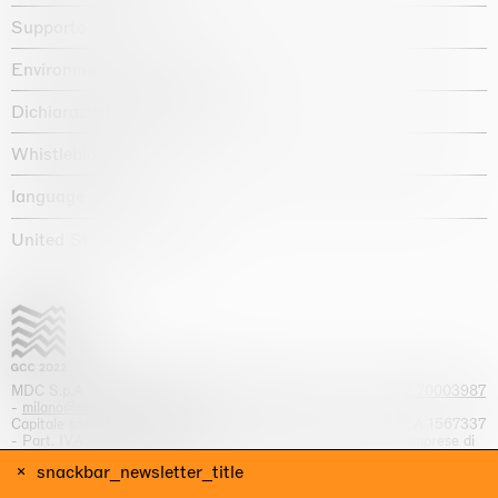
Supporto
Environmental statement
Dichiarazione di accessibilità
Whistleblowing
language :
United States / USD $
MDC S.p.A. -
viale Lombardia, 17, I-20131 Milano
- T.
+39 02 70003987
-
milano@massimodecarlo.com
Capitale sociale interamente versato: EUR 1.514.762,00 – REA 1567337
- Part. IVA / C.F. 12584550151 - Iscrizione al Registro delle imprese di
Milano n. 12584550151
snackbar_newsletter_title
website by Giga