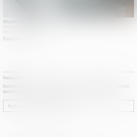
Stockholm Slides
Moderna Museet, Stockholm
04.10.2025 | 03.10.2030
Carsten Höller
Newsletter
Iscriviti alla nostra newsletter per ricevere aggiornamenti
esclusivi sui nostri artisti, sulle mostre e sulle fiere.
footer_newsletter_subscribe