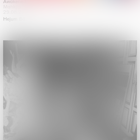
Awakened
Mahkjip THEILMA Seoul Flagship Store, Seoul
29.08.2026 | 05.09.2026
Hejum Bä