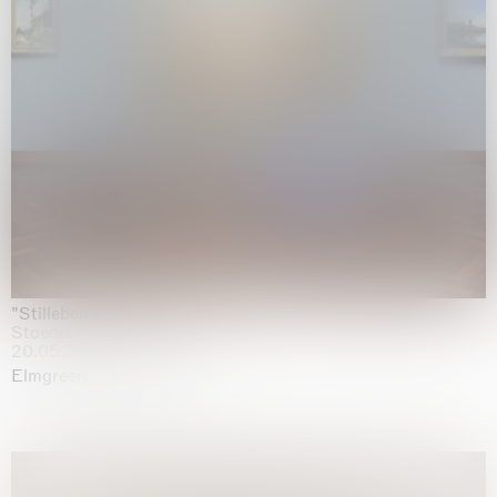
"Stilleben mit Gemüse”
Staedel Museum, Frankfurt
20.05.2026 | 17.01.2027
Elmgreen & Dragset