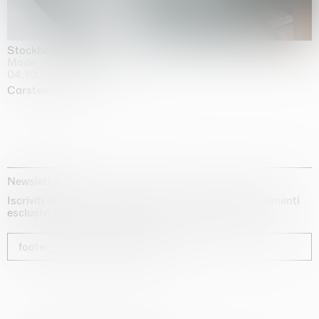
Stockholm Slides
Moderna Museet, Stockholm
04.10.2025 | 03.10.2030
Carsten Höller
Newsletter
Iscriviti alla nostra newsletter per ricevere aggiornamenti
esclusivi sui nostri artisti, sulle mostre e sulle fiere.
footer_newsletter_subscribe