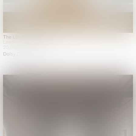
The Land is Speaking
London
25.06.2026 | 21.08.2026
Daisy Dodd-Noble