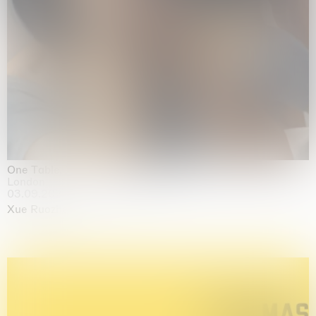
One Table, Two Chairs 一桌二椅
London
03.09.2026 | 07.10.2026
Xue Ruozhe