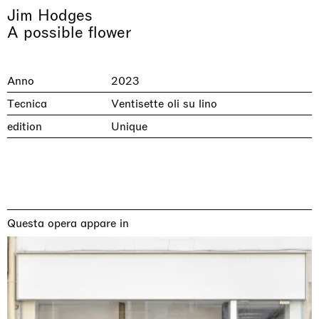
Jim Hodges
A possible flower
Anno
2023
Tecnica
Ventisette oli su lino
edition
Unique
& una certa massa alla base di tutto /
Rat-A-Hum-Tat-Tat-Rat-A-Hum-Tat-
Imitation of life (Imitare la vita)
Why the Butterflies
The Land is Speaking
Awakened
One Table, Two Chairs 一桌二椅
& determined mass at the base of it all
Tat
Skyler Chen
Nicole Wittenberg
Daisy Dodd-Noble
Hejum Bä
Xue Ruozhe
Lawrence Weiner
Xiao Guo Hui
Casa Masaccio Centro per l'Arte Contemporanea, San
Questa opera appare in
MASSIMODECARLO, Hong Kong
MASSIMODECARLO London, London
Giovanni Valdarno
Mahkjip THEILMA Seoul Flagship Store, Seoul
MASSIMODECARLO, London
MASSIMODECARLO, Milano
MASSIMODECARLO Pièce Unique, Paris
26.06.2026 | 07.10.2026
25.06.2026 | 21.08.2026
06.06.2026 | 20.09.2026
29.08.2026 | 05.09.2026
03.09.2026 | 07.10.2026
10.09.2026 | 10.10.2026
01.09.2026 | 12.09.2026
discover_more
discover_more
discover_more
discover_more
discover_more
discover_more
discover_more
prev
next
Mostre in corso