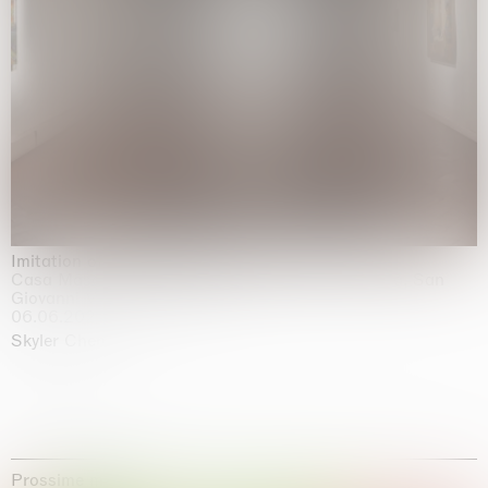
Imitation of life (Imitare la vita)
Casa Masaccio Centro per l'Arte Contemporanea, San
Giovanni Valdarno
06.06.2026 | 20.09.2026
Skyler Chen
Prossime mostre