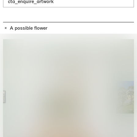
Why the Butterflies
cta_enquire_artwork
Hong Kong
26.06.2026 | 07.10.2026
Nicole Wittenberg
A possible flower