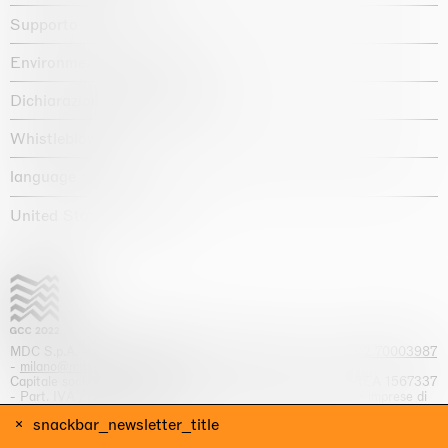
Supporto
Environmental statement
Dichiarazione di accessibilità
Whistleblowing
language :
United States / USD $
MDC S.p.A. -
viale Lombardia, 17, I-20131 Milano
- T.
+39 02 70003987
-
milano@massimodecarlo.com
Capitale sociale interamente versato: EUR 1.514.762,00 – REA 1567337
- Part. IVA / C.F. 12584550151 - Iscrizione al Registro delle imprese di
Milano n. 12584550151
snackbar_newsletter_title
website by Giga