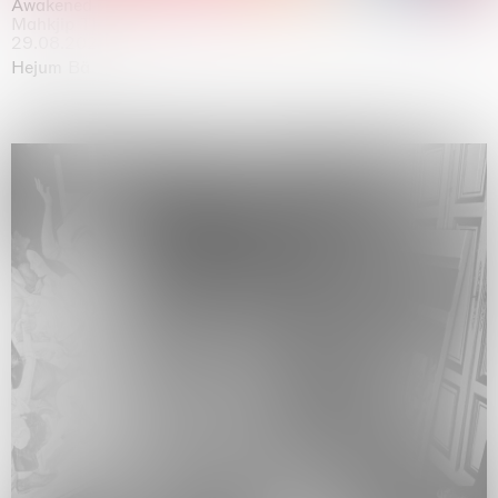
Awakened
Mahkjip THEILMA Seoul Flagship Store, Seoul
29.08.2026 | 05.09.2026
Hejum Bä