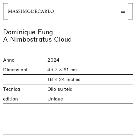
Dominique Fung
A Nimbostratus Cloud
Anno
2024
Dimensioni
45.7 × 61 cm
18 × 24 inches
Tecnica
Olio su tela
edition
Unique