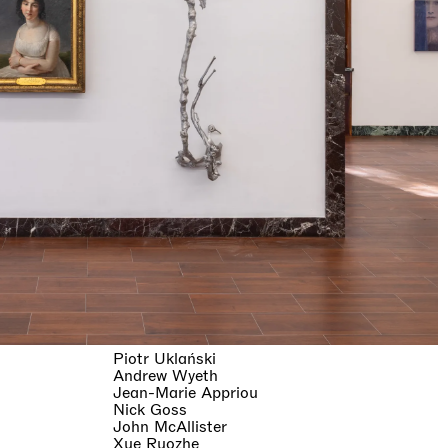
Piotr Uklański
Andrew Wyeth
Jean-Marie Appriou
Nick Goss
John McAllister
Xue Ruozhe