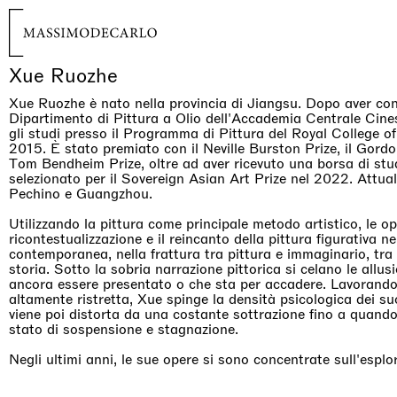
Xue Ruozhe
Xue Ruozhe è nato nella provincia di Jiangsu. Dopo aver cons
Dipartimento di Pittura a Olio dell'Accademia Centrale Cines
gli studi presso il Programma di Pittura del Royal College o
2015. È stato premiato con il Neville Burston Prize, il Gordon
Tom Bendheim Prize, oltre ad aver ricevuto una borsa di stu
selezionato per il Sovereign Asian Art Prize nel 2022. Attua
Pechino e Guangzhou.
Utilizzando la pittura come principale metodo artistico, le o
ricontestualizzazione e il reincanto della pittura figurativa n
contemporanea, nella frattura tra pittura e immaginario, tra 
storia. Sotto la sobria narrazione pittorica si celano le allus
ancora essere presentato o che sta per accadere. Lavorand
altamente ristretta, Xue spinge la densità psicologica dei suoi 
viene poi distorta da una costante sottrazione fino a quando
stato di sospensione e stagnazione.
Negli ultimi anni, le sue opere si sono concentrate sull'esplor