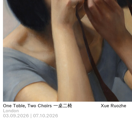
One Table, Two Chairs 一桌二椅
Xue Ruozhe
London
03.09.2026 | 07.10.2026