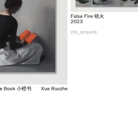
False Fire 错火
2023
cta_enquire
nge Book 小橙书
Xue Ruozhe