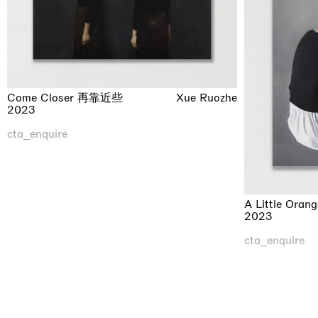
Come Closer 再靠近些
Xue Ruozhe
2023
cta_enquire
A Little Ora
2023
cta_enquire