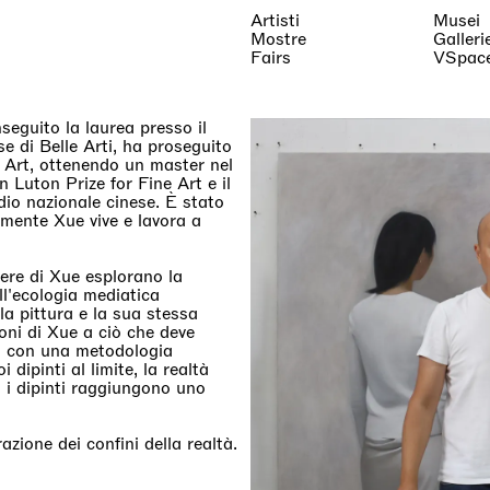
Artisti
Musei
Mostre
Galleri
Fairs
VSpac
eguito la laurea presso il
e di Belle Arti, ha proseguito
f Art, ottenendo un master nel
 Luton Prize for Fine Art e il
dio nazionale cinese. È stato
lmente Xue vive e lavora a
pere di Xue esplorano la
ell'ecologia mediatica
la pittura e la sua stessa
ioni di Xue a ciò che deve
o con una metodologia
dipinti al limite, la realtà
 i dipinti raggiungono uno
azione dei confini della realtà.