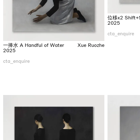
位移x2 Shift+S
2025
cta_enquire
一捧水 A Handful of Water
Xue Ruozhe
2025
cta_enquire