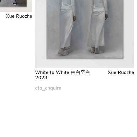
Xue Ruozhe
White to White 由白至白
Xue Ruozhe
2023
cta_enquire