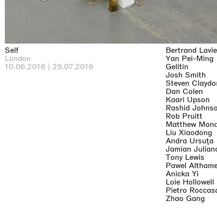
Self
Bertrand Lavie
London
Yan Pei-Ming
10.06.2016 | 29.07.2016
Gelitin
Josh Smith
Steven Claydo
Dan Colen
Kaari Upson
Rashid Johns
Rob Pruitt
Matthew Mon
Liu Xiaodong
Andra Ursuţa
Jamian Juliano
Tony Lewis
Pawel Althame
Anicka Yi
Loie Hollowell
Pietro Roccas
Zhao Gang