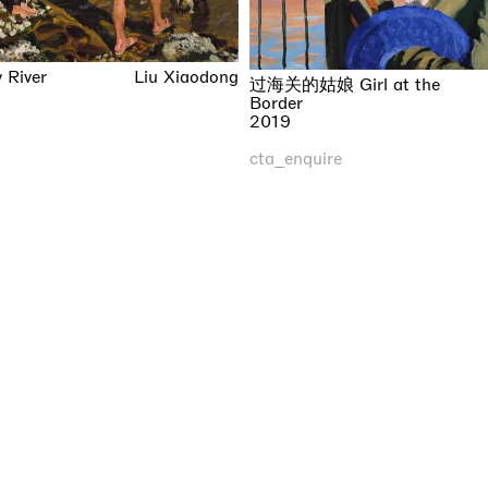
River
Liu Xiaodong
过海关的姑娘 Girl at the
Border
2019
cta_enquire