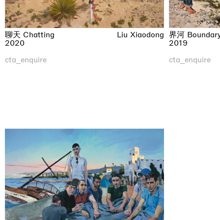
界河 Boundary 
聊天 Chatting
Liu Xiaodong
2019
2020
cta_enquire
cta_enquire