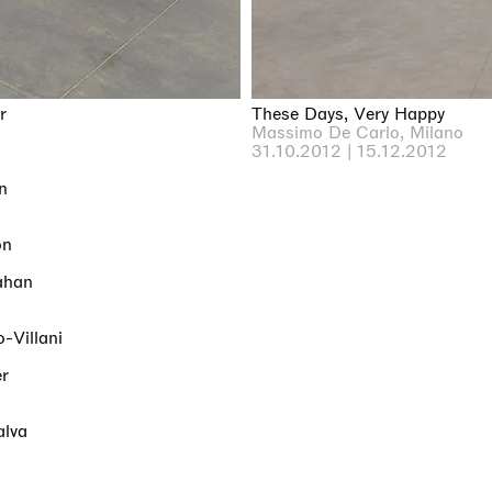
r
These Days, Very Happy
Massimo De Carlo, Milano
31.10.2012 | 15.12.2012
n
on
ahan
-Villani
r
alva