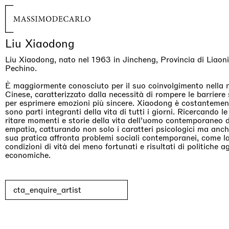
Liu Xiaodong
Liu Xiaodong, nato nel 1963 in Jincheng, Provincia di Liaonin
Pechino.
È maggiormente conosciuto per il suo coinvolgimento nella 
Cinese, caratterizzato dalla necessità di rompere le barriere
per esprimere emozioni più sincere. Xiaodong è costantement
sono parti integranti della vita di tutti i giorni. Ricercando l
ritare momenti e storie della vita dell’uomo contemporaneo
empatia, catturando non solo i caratteri psicologici ma anch
sua pratica affronta problemi sociali contemporanei, come la 
condizioni di vità dei meno fortunati e risultati di politiche a
economiche.
cta_enquire_artist