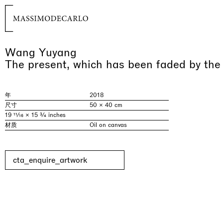
Wang Yuyang
The present, which has been faded by the
年
2018
尺寸
50 × 40 cm
19 11⁄16 × 15 3⁄4 inches
材质
Oil on canvas
cta_enquire_artwork