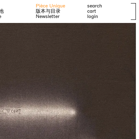
Pièce Unique
search
地
版本与目录
cart
e
Newsletter
login