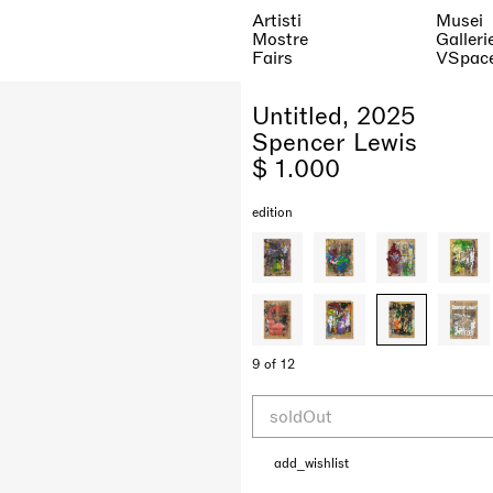
Artisti
Musei
Mostre
Galleri
Fairs
VSpac
Untitled, 2025
Spencer Lewis
$ 1.000
edition
9 of 12
soldOut
add_wishlist