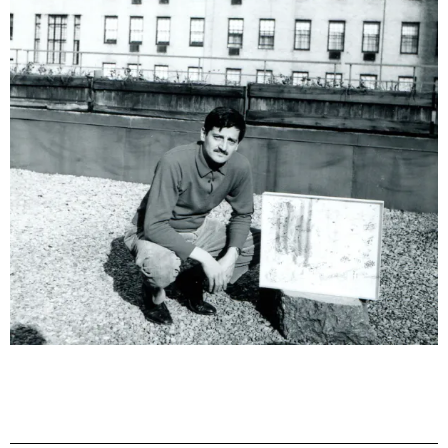
One Table, Two Chairs 一桌二椅
London
03.09.2026 | 07.10.2026
Xue Ruozhe