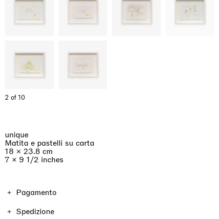
2 of 10
unique
Matita e pastelli su carta
18 × 23.8 cm
7 × 9 1/2 inches
Pagamento
Il prezzo dell'opera è comprensivo di IVA. Le spese di
Spedizione
spedizione e le tasse variano a seconda della località e del