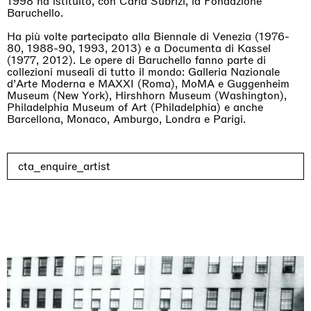
1998 ha istituito, con Carla Subrizi, la Fondazione
Baruchello.
Ha più volte partecipato alla Biennale di Venezia (1976-
80, 1988-90, 1993, 2013) e a Documenta di Kassel
(1977, 2012). Le opere di Baruchello fanno parte di
collezioni museali di tutto il mondo: Galleria Nazionale
d’Arte Moderna e MAXXI (Roma), MoMA e Guggenheim
Rat-A-Hum-Tat-Tat-Rat-A-Hum-Tat-Tat
Museum (New York), Hirshhorn Museum (Washington),
Pièce Unique
Philadelphia Museum of Art (Philadelphia) e anche
01.09.2026 | 12.09.2026
Barcellona, Monaco, Amburgo, Londra e Parigi.
Xiao Guo Hui
cta_enquire_artist