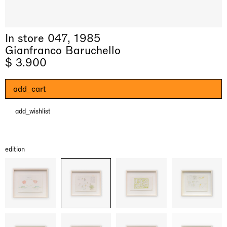
In store 047, 1985
Gianfranco Baruchello
$ 3.900
add_cart
add_wishlist
& una certa massa alla base di tutto /
Rat-A-Hum-Tat-Tat-Rat-A-Hum-Tat-
Imitation of life (Imitare la vita)
Why the Butterflies
The Land is Speaking
Awakened
One Table, Two Chairs 一桌二椅
& determined mass at the base of it all
Tat
Skyler Chen
Nicole Wittenberg
Daisy Dodd-Noble
Hejum Bä
Xue Ruozhe
Lawrence Weiner
Xiao Guo Hui
edition
Casa Masaccio Centro per l'Arte Contemporanea, San
MASSIMODECARLO, Hong Kong
MASSIMODECARLO London, London
Giovanni Valdarno
Mahkjip THEILMA Seoul Flagship Store, Seoul
MASSIMODECARLO, London
MASSIMODECARLO, Milano
MASSIMODECARLO Pièce Unique, Paris
26.06.2026 | 07.10.2026
25.06.2026 | 21.08.2026
06.06.2026 | 20.09.2026
29.08.2026 | 05.09.2026
03.09.2026 | 07.10.2026
10.09.2026 | 10.10.2026
01.09.2026 | 12.09.2026
discover_more
discover_more
discover_more
discover_more
discover_more
discover_more
discover_more
prev
next
Mostre in corso