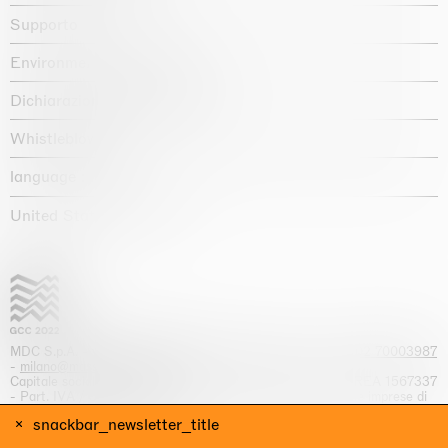
Supporto
Environmental statement
Dichiarazione di accessibilità
Whistleblowing
language :
United States / USD $
MDC S.p.A. -
viale Lombardia, 17, I-20131 Milano
- T.
+39 02 70003987
-
milano@massimodecarlo.com
Capitale sociale interamente versato: EUR 1.514.762,00 – REA 1567337
- Part. IVA / C.F. 12584550151 - Iscrizione al Registro delle imprese di
Milano n. 12584550151
snackbar_newsletter_title
website by Giga