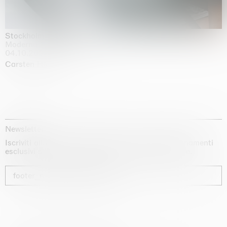
Stockholm Slides
Moderna Museet, Stockholm
04.10.2025 | 03.10.2030
Carsten Höller
Newsletter
Iscriviti alla nostra newsletter per ricevere aggiornamenti
esclusivi sui nostri artisti, sulle mostre e sulle fiere.
footer_newsletter_subscribe