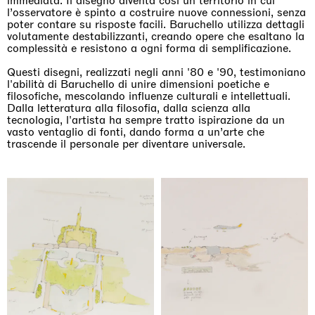
immediata. Il disegno diventa così un territorio in cui
l’osservatore è spinto a costruire nuove connessioni, senza
poter contare su risposte facili. Baruchello utilizza dettagli
volutamente destabilizzanti, creando opere che esaltano la
complessità e resistono a ogni forma di semplificazione.
Questi disegni, realizzati negli anni '80 e '90, testimoniano
l'abilità di Baruchello di unire dimensioni poetiche e
filosofiche, mescolando influenze culturali e intellettuali.
Dalla letteratura alla filosofia, dalla scienza alla
tecnologia, l'artista ha sempre tratto ispirazione da un
vasto ventaglio di fonti, dando forma a un’arte che
trascende il personale per diventare universale.
Imitation of life (Imitare la vita)
Casa Masaccio Centro per l'Arte Contemporanea, San
Giovanni Valdarno
06.06.2026 | 20.09.2026
Skyler Chen
Prossime mostre