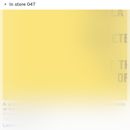
In store 047
& una certa massa alla base di tutto / & determined mass
at the base of it all
Milano
10.09.2026 | 10.10.2026
Lawrence Weiner