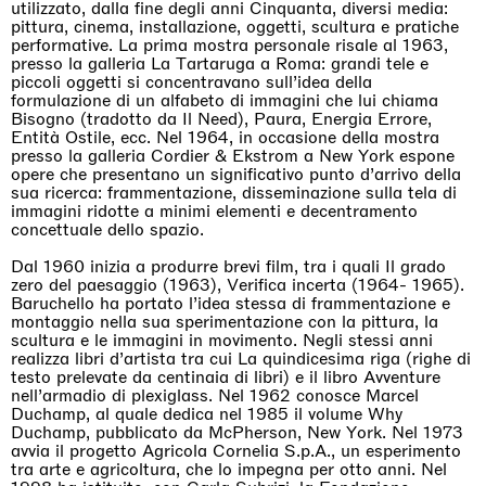
Awakened
utilizzato, dalla fine degli anni Cinquanta, diversi media:
Mahkjip THEILMA Seoul Flagship Store, Seoul
pittura, cinema, installazione, oggetti, scultura e pratiche
29.08.2026 | 05.09.2026
performative. La prima mostra personale risale al 1963,
presso la galleria La Tartaruga a Roma: grandi tele e
Hejum Bä
piccoli oggetti si concentravano sull’idea della
formulazione di un alfabeto di immagini che lui chiama
Bisogno (tradotto da Il Need), Paura, Energia Errore,
Entità Ostile, ecc. Nel 1964, in occasione della mostra
presso la galleria Cordier & Ekstrom a New York espone
opere che presentano un significativo punto d’arrivo della
sua ricerca: frammentazione, disseminazione sulla tela di
immagini ridotte a minimi elementi e decentramento
concettuale dello spazio.
Dal 1960 inizia a produrre brevi film, tra i quali Il grado
zero del paesaggio (1963), Verifica incerta (1964- 1965).
Baruchello ha portato l’idea stessa di frammentazione e
montaggio nella sua sperimentazione con la pittura, la
scultura e le immagini in movimento. Negli stessi anni
realizza libri d’artista tra cui La quindicesima riga (righe di
testo prelevate da centinaia di libri) e il libro Avventure
nell’armadio di plexiglass. Nel 1962 conosce Marcel
Duchamp, al quale dedica nel 1985 il volume Why
Duchamp, pubblicato da McPherson, New York. Nel 1973
avvia il progetto Agricola Cornelia S.p.A., un esperimento
tra arte e agricoltura, che lo impegna per otto anni. Nel