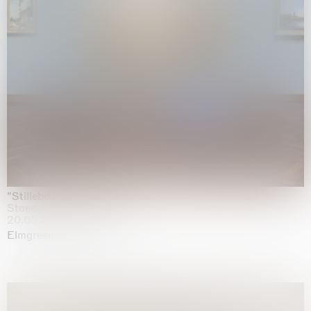
"Stilleben mit Gemüse”
Staedel Museum, Frankfurt
20.05.2026 | 17.01.2027
Elmgreen & Dragset