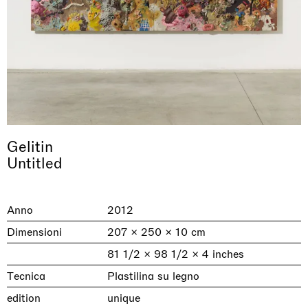
Gelitin
Untitled
& una certa massa alla base di tutto /
Rat-A-Hum-Tat-Tat-Rat-A-Hum-Tat-
Imitation of life (Imitare la vita)
Why the Butterflies
The Land is Speaking
Awakened
One Table, Two Chairs 一桌二椅
& determined mass at the base of it all
Tat
Skyler Chen
Nicole Wittenberg
Daisy Dodd-Noble
Hejum Bä
Xue Ruozhe
Lawrence Weiner
Xiao Guo Hui
Casa Masaccio Centro per l'Arte Contemporanea, San
Anno
2012
MASSIMODECARLO, Hong Kong
MASSIMODECARLO London, London
Giovanni Valdarno
Mahkjip THEILMA Seoul Flagship Store, Seoul
MASSIMODECARLO, London
MASSIMODECARLO, Milano
MASSIMODECARLO Pièce Unique, Paris
Dimensioni
207 × 250 × 10 cm
26.06.2026 | 07.10.2026
25.06.2026 | 21.08.2026
06.06.2026 | 20.09.2026
29.08.2026 | 05.09.2026
03.09.2026 | 07.10.2026
10.09.2026 | 10.10.2026
01.09.2026 | 12.09.2026
81 1/2 × 98 1/2 × 4 inches
discover_more
discover_more
discover_more
discover_more
discover_more
discover_more
discover_more
prev
next
Tecnica
Plastilina su legno
edition
unique
Mostre in corso