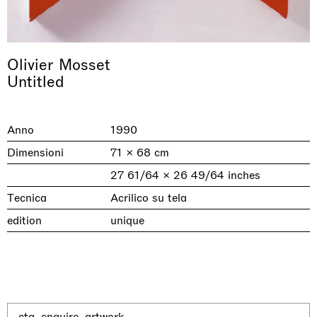
Olivier Mosset
Untitled
Anno
1990
Dimensioni
71 × 68 cm
& una certa massa alla base di tutto /
Rat-A-Hum-Tat-Tat-Rat-A-Hum-Tat-
27 61/64 × 26 49/64 inches
Imitation of life (Imitare la vita)
Why the Butterflies
The Land is Speaking
Awakened
One Table, Two Chairs 一桌二椅
& determined mass at the base of it all
Tat
Skyler Chen
Tecnica
Acrilico su tela
Nicole Wittenberg
Daisy Dodd-Noble
Hejum Bä
Xue Ruozhe
Lawrence Weiner
Xiao Guo Hui
Casa Masaccio Centro per l'Arte Contemporanea, San
edition
unique
MASSIMODECARLO, Hong Kong
MASSIMODECARLO London, London
Giovanni Valdarno
Mahkjip THEILMA Seoul Flagship Store, Seoul
MASSIMODECARLO, London
MASSIMODECARLO, Milano
MASSIMODECARLO Pièce Unique, Paris
26.06.2026 | 07.10.2026
25.06.2026 | 21.08.2026
06.06.2026 | 20.09.2026
29.08.2026 | 05.09.2026
03.09.2026 | 07.10.2026
10.09.2026 | 10.10.2026
01.09.2026 | 12.09.2026
discover_more
discover_more
discover_more
discover_more
discover_more
discover_more
discover_more
prev
next
Mostre in corso
cta_enquire_artwork